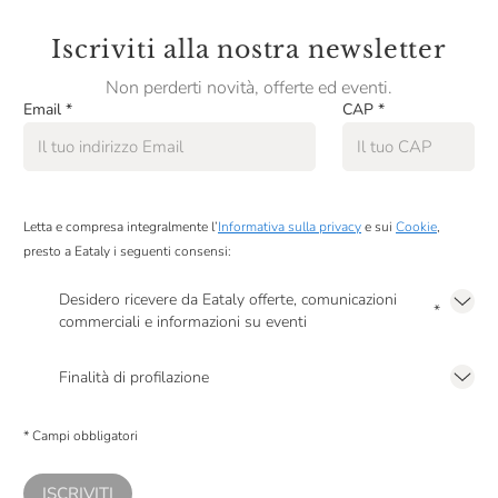
Iscriviti alla nostra newsletter
Non perderti novità, offerte ed eventi.
Email
*
CAP
*
Letta e compresa integralmente l’
Informativa sulla privacy
e sui
Cookie
,
presto a Eataly i seguenti consensi:
Desidero ricevere da Eataly offerte, comunicazioni
*
commerciali e informazioni su eventi
Presto a Eataly il mio consenso per le attività di marketing descritte al
punto
2.F dell’Informativa sulla Privacy
Finalità di profilazione
Presto a Eataly il consenso per trattare i miei dati per finalità di profilazione
descritte al
punto 2.E dell’Informativa sulla Privacy
, nonché per propormi
* Campi obbligatori
comunicazioni commerciali personalizzate, in caso di consenso prestato ai
sensi del precedente punto 1.
ISCRIVITI