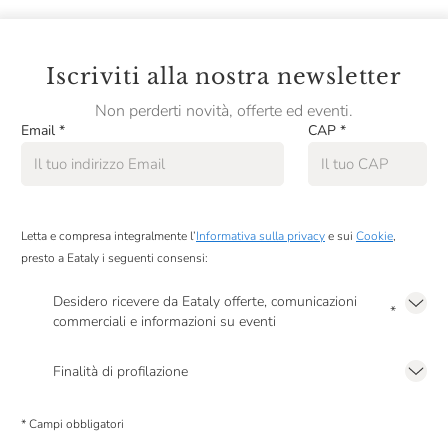
Iscriviti alla nostra newsletter
Non perderti novità, offerte ed eventi.
Email
*
CAP
*
Letta e compresa integralmente l’
Informativa sulla privacy
e sui
Cookie
,
presto a Eataly i seguenti consensi:
Desidero ricevere da Eataly offerte, comunicazioni
*
commerciali e informazioni su eventi
Presto a Eataly il mio consenso per le attività di marketing descritte al
punto
2.F dell’Informativa sulla Privacy
Finalità di profilazione
Presto a Eataly il consenso per trattare i miei dati per finalità di profilazione
descritte al
punto 2.E dell’Informativa sulla Privacy
, nonché per propormi
* Campi obbligatori
comunicazioni commerciali personalizzate, in caso di consenso prestato ai
sensi del precedente punto 1.