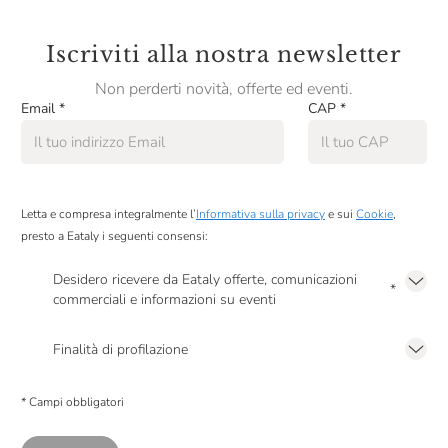
Iscriviti alla nostra newsletter
Non perderti novità, offerte ed eventi.
Email
*
CAP
*
Letta e compresa integralmente l’
Informativa sulla privacy
e sui
Cookie
,
presto a Eataly i seguenti consensi:
Desidero ricevere da Eataly offerte, comunicazioni
*
commerciali e informazioni su eventi
Presto a Eataly il mio consenso per le attività di marketing descritte al
punto
2.F dell’Informativa sulla Privacy
Finalità di profilazione
Presto a Eataly il consenso per trattare i miei dati per finalità di profilazione
descritte al
punto 2.E dell’Informativa sulla Privacy
, nonché per propormi
* Campi obbligatori
comunicazioni commerciali personalizzate, in caso di consenso prestato ai
sensi del precedente punto 1.