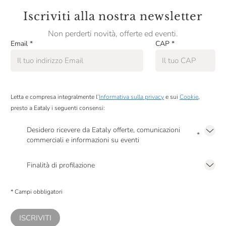
Iscriviti alla nostra newsletter
Non perderti novità, offerte ed eventi.
Email
*
CAP
*
Letta e compresa integralmente l’
Informativa sulla privacy
e sui
Cookie
,
presto a Eataly i seguenti consensi:
Desidero ricevere da Eataly offerte, comunicazioni
*
commerciali e informazioni su eventi
Presto a Eataly il mio consenso per le attività di marketing descritte al
punto
2.F dell’Informativa sulla Privacy
Finalità di profilazione
Presto a Eataly il consenso per trattare i miei dati per finalità di profilazione
descritte al
punto 2.E dell’Informativa sulla Privacy
, nonché per propormi
* Campi obbligatori
comunicazioni commerciali personalizzate, in caso di consenso prestato ai
sensi del precedente punto 1.
ISCRIVITI