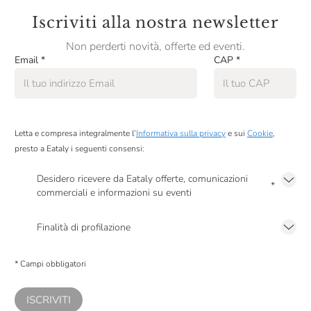
Iscriviti alla nostra newsletter
Non perderti novità, offerte ed eventi.
Email
*
CAP
*
Letta e compresa integralmente l’
Informativa sulla privacy
e sui
Cookie
,
presto a Eataly i seguenti consensi:
Desidero ricevere da Eataly offerte, comunicazioni
*
commerciali e informazioni su eventi
Presto a Eataly il mio consenso per le attività di marketing descritte al
punto
2.F dell’Informativa sulla Privacy
Finalità di profilazione
Presto a Eataly il consenso per trattare i miei dati per finalità di profilazione
descritte al
punto 2.E dell’Informativa sulla Privacy
, nonché per propormi
* Campi obbligatori
comunicazioni commerciali personalizzate, in caso di consenso prestato ai
sensi del precedente punto 1.
ISCRIVITI