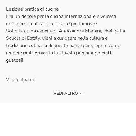
Lezione pratica di cucina
Hai un debole per la cucina
internazionale
e vorresti
imparare a realizzare le
ricette più famose
?
Sotto la guida esperta di
Alessandra Mariani
, chef de La
Scuola di Eataly, vieni a curiosare nella cultura e
tradizione culinaria
di questo paese per scoprire come
rendere
multietnica
la tua tavola
preparando
piatti
gustosi
!
Vi aspettiamo!
VEDI ALTRO
La partecipazione ai nostri corsi è riservata ad un
pubblico maggiorenne.
Se sei interessato a lezioni di cucina per bambini e
ragazzi, visita la nostra categoria
Corsi per bambini