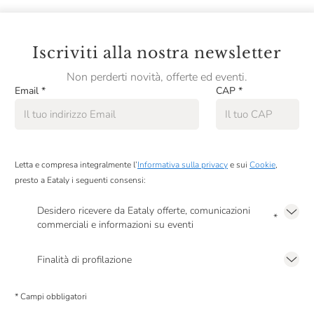
Iscriviti alla nostra newsletter
Non perderti novità, offerte ed eventi.
Email
*
CAP
*
Letta e compresa integralmente l’
Informativa sulla privacy
e sui
Cookie
,
presto a Eataly i seguenti consensi:
Desidero ricevere da Eataly offerte, comunicazioni
*
commerciali e informazioni su eventi
Presto a Eataly il mio consenso per le attività di marketing descritte al
punto
2.F dell’Informativa sulla Privacy
Finalità di profilazione
Presto a Eataly il consenso per trattare i miei dati per finalità di profilazione
descritte al
punto 2.E dell’Informativa sulla Privacy
, nonché per propormi
* Campi obbligatori
comunicazioni commerciali personalizzate, in caso di consenso prestato ai
sensi del precedente punto 1.