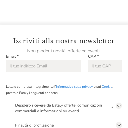
Phở Bò
Bánh xèo
Spagna - 22 Settembre
Paella de Mariscos
Tortilla de Patatas
Iscriviti alla nostra newsletter
Gazpacho Andaluso
Non perderti novità, offerte ed eventi.
Medio Oriente - 29 Settembre
Email
*
CAP
*
Fattoush
Sayadieh
Manakish Za'atar
Letta e compresa integralmente l’
Informativa sulla privacy
e sui
Cookie
,
Etiopia - 6 Ottobre
presto a Eataly i seguenti consensi:
Zighinì
Desidero ricevere da Eataly offerte, comunicazioni
*
Ceci, Fagioli cannellini, Lenticchie, Insalata, Spinaci e
commerciali e informazioni su eventi
Pomodori
Presto a Eataly il mio consenso per le attività di marketing descritte al
punto
2.F dell’Informativa sulla Privacy
Pane Injera
Finalità di profilazione