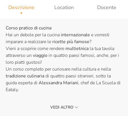
Descrizione
Location
Docente
Corso pratico di cucina
Hai un debole per la cucina
internazionale
e vorresti
imparare a realizzare le
ricette più famose
?
Vieni a scoprire come rendere
multietnica
la tua tavola
attraverso un
viaggio
in quattro paesi famosi, anche, per i
loro piatti gustosi!
Un corso completo per curiosare nella cultura e nella
tradizione culinaria
di quattro paesi stranieri, sotto la
guida esperta di
Alessandra Mariani
, chef de La Scuola di
Eataly.
Il corso è articolato in quattro incontri:
VEDI ALTRO
Vietnam - 15 Settembre
Gỏi cuốn