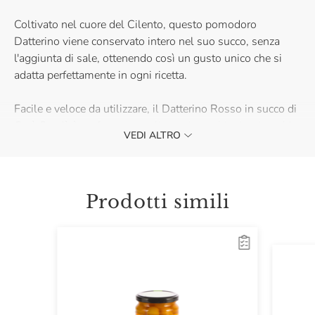
Coltivato nel cuore del Cilento, questo pomodoro
Datterino viene conservato intero nel suo succo, senza
l'aggiunta di sale, ottenendo così un gusto unico che si
adatta perfettamente in ogni ricetta.
Facile e veloce da utilizzare, il Datterino Rosso in succo di
Così Com'è è perfetto per realizzare in pochi minuti sughi o
VEDI ALTRO
fondi che costituiscono la base di piatti come bolliti,
ortaggi fritti, spaghetti o pesce. Acquistalo ora e scopri
come può arricchire i tuoi piatti.
Prodotti simili