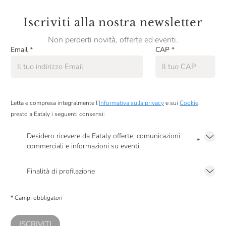
Iscriviti alla nostra newsletter
Non perderti novità, offerte ed eventi.
Email
*
CAP
*
Letta e compresa integralmente l’
Informativa sulla privacy
e sui
Cookie
,
presto a Eataly i seguenti consensi:
Desidero ricevere da Eataly offerte, comunicazioni
*
commerciali e informazioni su eventi
Presto a Eataly il mio consenso per le attività di marketing descritte al
punto
2.F dell’Informativa sulla Privacy
Finalità di profilazione
Presto a Eataly il consenso per trattare i miei dati per finalità di profilazione
descritte al
punto 2.E dell’Informativa sulla Privacy
, nonché per propormi
* Campi obbligatori
comunicazioni commerciali personalizzate, in caso di consenso prestato ai
sensi del precedente punto 1.
ISCRIVITI