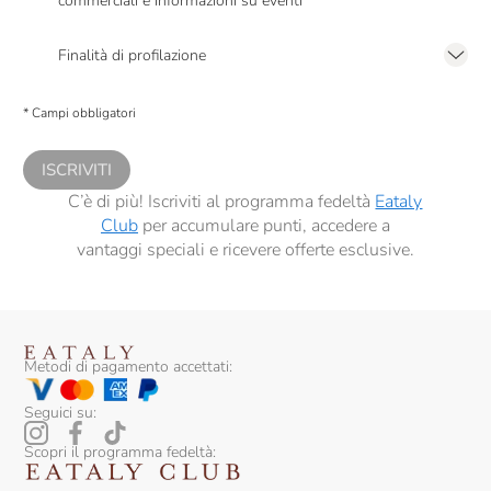
commerciali e informazioni su eventi
Presto a Eataly il mio consenso per le attività di marketing descritte al
punto
2.F dell’Informativa sulla Privacy
Finalità di profilazione
Presto a Eataly il consenso per trattare i miei dati per finalità di profilazione
descritte al
punto 2.E dell’Informativa sulla Privacy
, nonché per propormi
* Campi obbligatori
comunicazioni commerciali personalizzate, in caso di consenso prestato ai
sensi del precedente punto 1.
ISCRIVITI
C’è di più! Iscriviti al programma fedeltà
Eataly
Club
per accumulare punti, accedere a
vantaggi speciali e ricevere offerte esclusive.
Metodi di pagamento accettati:
Seguici su:
Scopri il programma fedeltà: