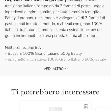
Degustazione Pasta Lunga Eataly
: un viaggio nella
tradizione italiana composto da 3 formati di pasta lunga e
ingredienti di prima qualità, per i tuoi pranzi in famiglia.
Eataly ti propone un comodo e variegato kit di 3 formati di
pasta amati in tutto il mondo, realizzati con grano 100%
italiano, trafilatura al bronzo e lenta essiccazione, per un
gusto inconfondibile e una perfetta tenuta alla cottura.
Nella confezione trovi:
- Bucatini 100% Grano Italiano 500g Eataly
- Spaghettoni con curva 100% Grano Italiano 500g Eataly
- Linguine 100% Grano Italiano 500g Eataly
VEDI ALTRO
Prova subito la Degustazione Pasta Lunga Eataly con i
tuoi sughi preferiti, per un viaggio tutto italiano!
Ti potrebbero interessare