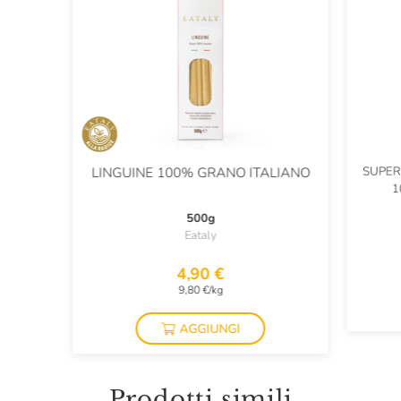
SUPER
LINGUINE 100% GRANO ITALIANO
1
500g
Eataly
4,90 €
9,80 €/kg
AGGIUNGI
Prodotti simili