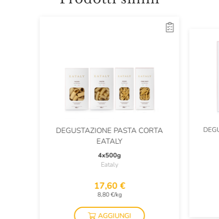
DEGU
DEGUSTAZIONE PASTA CORTA
EATALY
4x500g
Eataly
17,60 €
8,80 €/kg
AGGIUNGI