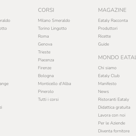
CORSI
MAGAZINE
raldo
Milano Smeraldo
Eataly Racconta
otto
Torino Lingotto
Produttori
Roma
Ricette
Genova
Guide
Trieste
MONDO EATA
Piacenza
Firenze
Chi siamo
Bologna
Eataly Club
range
Monticello d'Alba
Manifesto
Pinerolo
News
Tutti i corsi
Ristoranti Eataly
zi
Didattica gratuita
Lavora con noi
Per le Aziende
Diventa fornitore