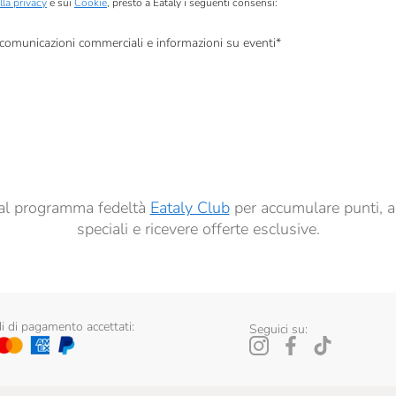
lla privacy
e sui
Cookie
, presto a Eataly i seguenti consensi:
, comunicazioni commerciali e informazioni su eventi
*
à di marketing descritte al
punto 2.F dell’Informativa sulla Privacy
dati per finalità di profilazione descritte al
punto 2.E dell’Informativa sulla Privacy
, nonché p
ai sensi del precedente punto 1.
ti al programma fedeltà
Eataly Club
per accumulare punti, a
speciali e ricevere offerte esclusive.
 di pagamento accettati:
Seguici su: