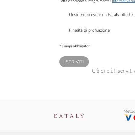
Letta e compresa integralmente l’
Informativa su
Desidero ricevere da Eataly offerte
Presto a Eataly il mio consenso per le attivit
Finalità di profilazione
Presto a Eataly il consenso per trattare i miei 
personalizzate, in caso di consenso prestato 
* Campi obbligatori
ISCRIVITI
C’è di più! Iscrivi
Metodi