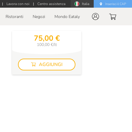
|
Lavora con noi
|
Centro assistenza
Italia
Inserisci il CAP
Ristoranti
Negozi
Mondo Eataly
75,00 €
100,00 €/lt
AGGIUNGI