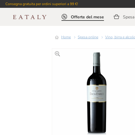
Consegna gratuita per ordini superiori a 99 €!
Offerte del mese
Spesa 
Home
Spesa online
Vino, birra e alcoli