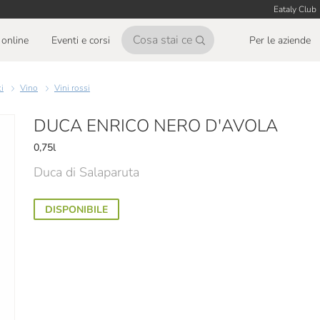
Eataly Club
online
Eventi e corsi
Per le aziende
ci
Vino
Vini rossi
DUCA ENRICO NERO D'AVOLA
0,75l
Duca di Salaparuta
DISPONIBILE