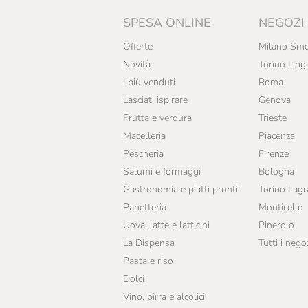
SPESA ONLINE
NEGOZI
Offerte
Milano Sme
Novità
Torino Ling
I più venduti
Roma
Lasciati ispirare
Genova
Frutta e verdura
Trieste
Macelleria
Piacenza
Pescheria
Firenze
Salumi e formaggi
Bologna
Gastronomia e piatti pronti
Torino Lag
Panetteria
Monticello
Uova, latte e latticini
Pinerolo
La Dispensa
Tutti i nego
Pasta e riso
Dolci
Vino, birra e alcolici