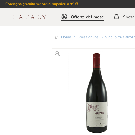
Consegna gratuita per ordini superiori a 99 €!
Offerte del mese
Spesa 
Home
Spesa online
Vino, birra e alcoli