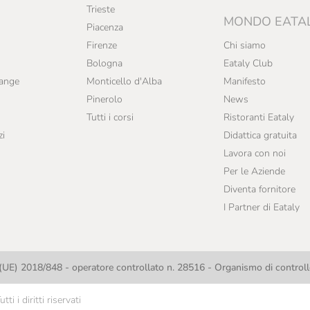
Trieste
MONDO EATA
Piacenza
Firenze
Chi siamo
Bologna
Eataly Club
range
Monticello d'Alba
Manifesto
Pinerolo
News
Tutti i corsi
Ristoranti Eataly
zi
Didattica gratuita
Lavora con noi
Per le Aziende
Diventa fornitore
I Partner di Eataly
UE) 2018/848 - operatore controllato n. 28516 - Organismo di contro
i i diritti riservati