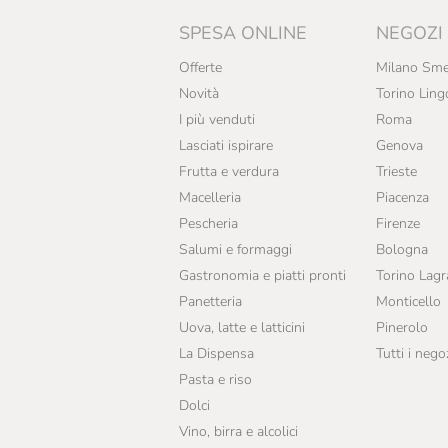
SPESA ONLINE
NEGOZI
Offerte
Milano Sme
Novità
Torino Ling
I più venduti
Roma
Lasciati ispirare
Genova
Frutta e verdura
Trieste
Macelleria
Piacenza
Pescheria
Firenze
Salumi e formaggi
Bologna
Gastronomia e piatti pronti
Torino Lag
Panetteria
Monticello
Uova, latte e latticini
Pinerolo
La Dispensa
Tutti i nego
Pasta e riso
Dolci
Vino, birra e alcolici