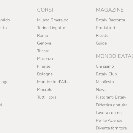
CORSI
MAGAZINE
raldo
Milano Smeraldo
Eataly Racconta
otto
Torino Lingotto
Produttori
Roma
Ricette
Genova
Guide
Trieste
MONDO EATA
Piacenza
Firenze
Chi siamo
Bologna
Eataly Club
range
Monticello d'Alba
Manifesto
Pinerolo
News
Tutti i corsi
Ristoranti Eataly
zi
Didattica gratuita
Lavora con noi
Per le Aziende
Diventa fornitore