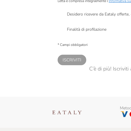
Letta e compresa integralmente l’
Informativa su
Desidero ricevere da Eataly offerte
Presto a Eataly il mio consenso per le attivit
Finalità di profilazione
Presto a Eataly il consenso per trattare i miei 
personalizzate, in caso di consenso prestato 
* Campi obbligatori
ISCRIVITI
C’è di più! Iscrivi
Metodi