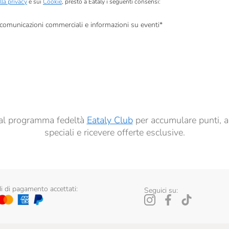
lla privacy
e sui
Cookie
, presto a Eataly i seguenti consensi:
, comunicazioni commerciali e informazioni su eventi
*
à di marketing descritte al
punto 2.F dell’Informativa sulla Privacy
dati per finalità di profilazione descritte al
punto 2.E dell’Informativa sulla Privacy
, nonché p
ai sensi del precedente punto 1.
ti al programma fedeltà
Eataly Club
per accumulare punti, a
speciali e ricevere offerte esclusive.
 di pagamento accettati:
Seguici su: