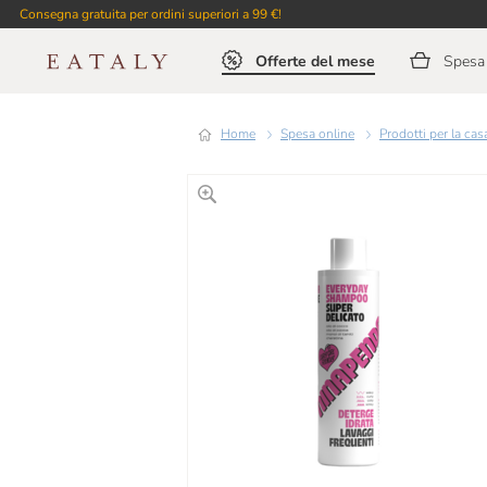
Consegna gratuita per ordini superiori a 99 €!
Offerte del mese
Spesa 
Home
Spesa online
Prodotti per la ca