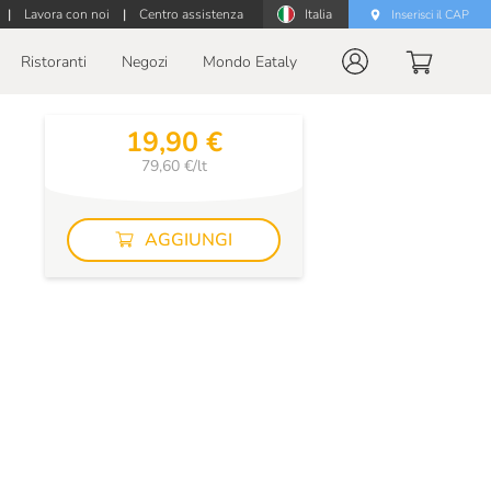
|
Lavora con noi
|
Centro assistenza
Italia
Inserisci il CAP
Ristoranti
Negozi
Mondo Eataly
19,90 €
79,60 €/lt
AGGIUNGI