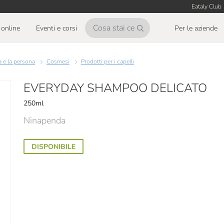
Eataly Club
online
Eventi e corsi
Per le aziende
sa e la persona
Cosmesi
Prodotti per i capelli
EVERYDAY SHAMPOO DELICATO
250ml
Ninapenda
DISPONIBILE