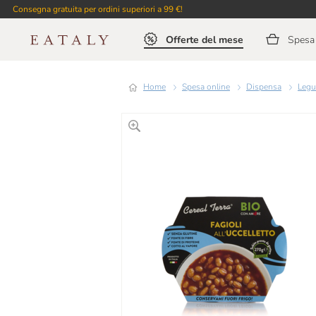
Consegna gratuita per ordini superiori a 99 €!
Offerte del mese
Spesa 
Home
Spesa online
Dispensa
Legu