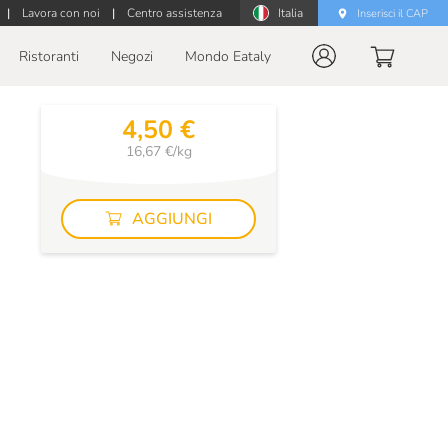
|
Lavora con noi
|
Centro assistenza
Italia
Inserisci il CAP
Ristoranti
Negozi
Mondo Eataly
4,50 €
16,67 €/kg
AGGIUNGI