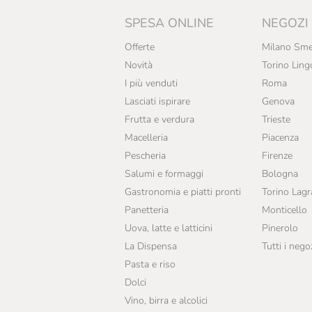
SPESA ONLINE
NEGOZI
Offerte
Milano Sme
Novità
Torino Ling
I più venduti
Roma
Lasciati ispirare
Genova
Frutta e verdura
Trieste
Macelleria
Piacenza
Pescheria
Firenze
Salumi e formaggi
Bologna
Gastronomia e piatti pronti
Torino Lag
Panetteria
Monticello
Uova, latte e latticini
Pinerolo
La Dispensa
Tutti i nego
Pasta e riso
Dolci
Vino, birra e alcolici