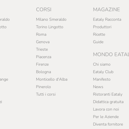
CORSI
MAGAZINE
raldo
Milano Smeraldo
Eataly Racconta
otto
Torino Lingotto
Produttori
Roma
Ricette
Genova
Guide
Trieste
MONDO EATA
Piacenza
Firenze
Chi siamo
Bologna
Eataly Club
range
Monticello d'Alba
Manifesto
Pinerolo
News
Tutti i corsi
Ristoranti Eataly
zi
Didattica gratuita
Lavora con noi
Per le Aziende
Diventa fornitore