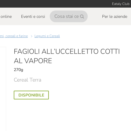
Eataly Club
online
Eventi e corsi
Per le aziende
mi, cereali e farine
Legumi e Cereali
FAGIOLI ALL’UCCELLETTO COTTI
AL VAPORE
270g
Cereal Terra
DISPONIBILE