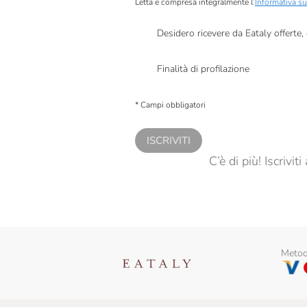
Letta e compresa integralmente l’
Informativa su
Desidero ricevere da Eataly offerte
Presto a Eataly il mio consenso per le attivit
Finalità di profilazione
Presto a Eataly il consenso per trattare i miei 
personalizzate, in caso di consenso prestato 
* Campi obbligatori
ISCRIVITI
C’è di più! Iscrivi
Metodi