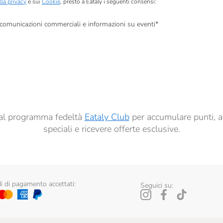
lla privacy
e sui
Cookie
, presto a Eataly i seguenti consensi:
, comunicazioni commerciali e informazioni su eventi
*
à di marketing descritte al
punto 2.F dell’Informativa sulla Privacy
dati per finalità di profilazione descritte al
punto 2.E dell’Informativa sulla Privacy
, nonché p
ai sensi del precedente punto 1.
ti al programma fedeltà
Eataly Club
per accumulare punti, a
speciali e ricevere offerte esclusive.
 di pagamento accettati:
Seguici su: