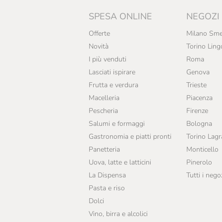
SPESA ONLINE
NEGOZI
Offerte
Milano Sme
Novità
Torino Ling
I più venduti
Roma
Lasciati ispirare
Genova
Frutta e verdura
Trieste
Macelleria
Piacenza
Pescheria
Firenze
Salumi e formaggi
Bologna
Gastronomia e piatti pronti
Torino Lag
Panetteria
Monticello
Uova, latte e latticini
Pinerolo
La Dispensa
Tutti i nego
Pasta e riso
Dolci
Vino, birra e alcolici