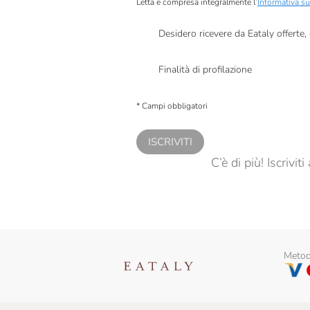
Letta e compresa integralmente l’
Informativa su
Desidero ricevere da Eataly offerte
Presto a Eataly il mio consenso per le attivit
Finalità di profilazione
Presto a Eataly il consenso per trattare i miei 
personalizzate, in caso di consenso prestato 
* Campi obbligatori
ISCRIVITI
C’è di più! Iscrivi
Metodi