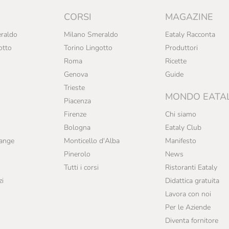
CORSI
MAGAZINE
raldo
Milano Smeraldo
Eataly Racconta
otto
Torino Lingotto
Produttori
Roma
Ricette
Genova
Guide
Trieste
MONDO EATA
Piacenza
Firenze
Chi siamo
Bologna
Eataly Club
range
Monticello d'Alba
Manifesto
Pinerolo
News
Tutti i corsi
Ristoranti Eataly
zi
Didattica gratuita
Lavora con noi
Per le Aziende
Diventa fornitore