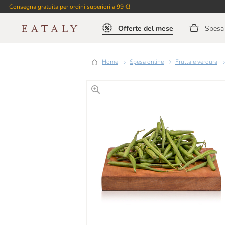
Consegna gratuita per ordini superiori a 99 €!
Offerte del mese
Spesa 
Home
Spesa online
Frutta e verdura