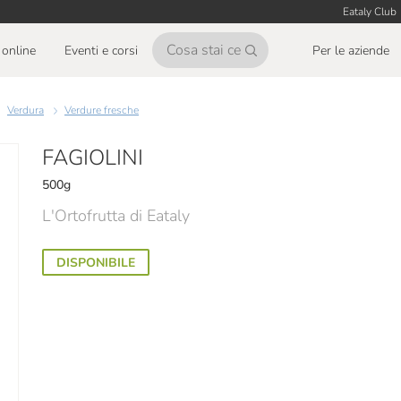
Eataly Club
online
Eventi e corsi
Per le aziende
Verdura
Verdure fresche
FAGIOLINI
500g
L'Ortofrutta di Eataly
DISPONIBILE