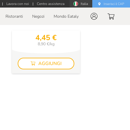
|
Lavora con noi
|
Centro assistenza
Italia
Inserisci il CAP
Ristoranti
Negozi
Mondo Eataly
4,45 €
8,90 €/kg
AGGIUNGI