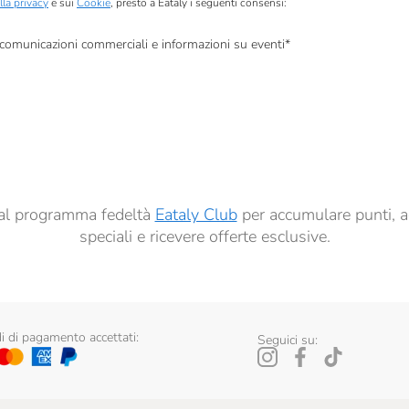
lla privacy
e sui
Cookie
, presto a Eataly i seguenti consensi:
, comunicazioni commerciali e informazioni su eventi
*
à di marketing descritte al
punto 2.F dell’Informativa sulla Privacy
dati per finalità di profilazione descritte al
punto 2.E dell’Informativa sulla Privacy
, nonché p
ai sensi del precedente punto 1.
ti al programma fedeltà
Eataly Club
per accumulare punti, a
speciali e ricevere offerte esclusive.
 di pagamento accettati:
Seguici su: