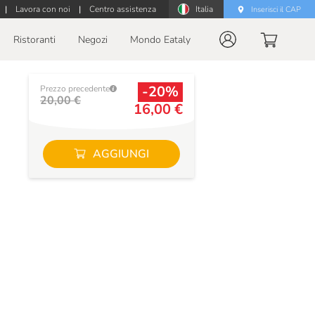
|
Lavora con noi
|
Centro assistenza
Italia
Inserisci il CAP
Ristoranti
Negozi
Mondo Eataly
-20%
Prezzo precedente
20,00 €
16,00 €
AGGIUNGI