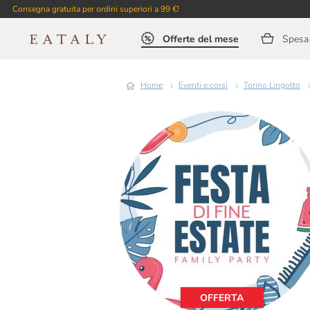
Consegna gratuita per ordini superiori a 99 €!
Offerte del mese
Spesa 
Home
Eventi e corsi
Torino Lingotto
OFFERTA