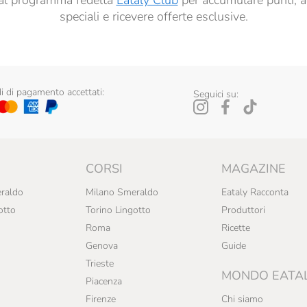
ti al programma fedeltà
Eataly Club
per accumulare punti, a
speciali e ricevere offerte esclusive.
 di pagamento accettati:
Seguici su:
CORSI
MAGAZINE
raldo
Milano Smeraldo
Eataly Racconta
otto
Torino Lingotto
Produttori
Roma
Ricette
Genova
Guide
Trieste
MONDO EATA
Piacenza
Firenze
Chi siamo