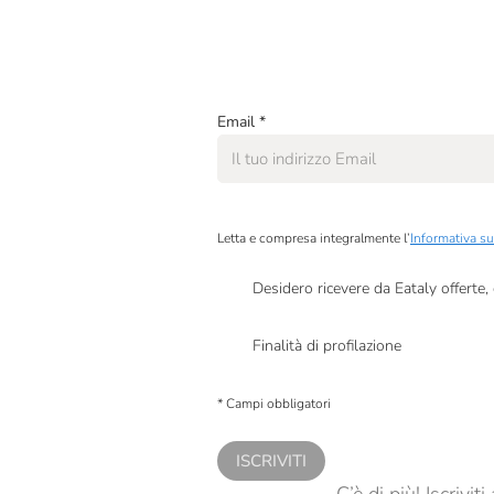
Email
*
Letta e compresa integralmente l’
Informativa su
Desidero ricevere da Eataly offerte
Presto a Eataly il mio consenso per le attivit
Finalità di profilazione
Presto a Eataly il consenso per trattare i miei 
personalizzate, in caso di consenso prestato 
* Campi obbligatori
ISCRIVITI