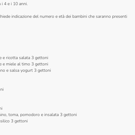
i 4 e i 10 anni.
richiede indicazione del numero e età dei bambini che saranno presenti
e ricotta salata 3 gettoni
 e e miele al timo 3 gettoni
ano e salsa yogurt 3 gettoni
ni
ni
ino, toma, pomodoro e insalata 3 gettoni
silico 3 gettoni