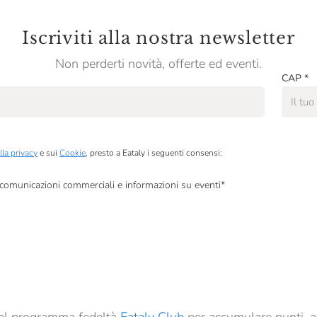
Iscriviti alla nostra newsletter
Non perderti novità, offerte ed eventi.
CAP
*
lla privacy
e sui
Cookie
, presto a Eataly i seguenti consensi:
, comunicazioni commerciali e informazioni su eventi
*
à di marketing descritte al
punto 2.F dell’Informativa sulla Privacy
dati per finalità di profilazione descritte al
punto 2.E dell’Informativa sulla Privacy
, nonché p
ai sensi del precedente punto 1.