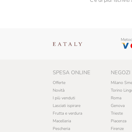
C’è di più! Iscrivi
Metodi
SPESA ONLINE
NEGOZI
Offerte
Milano Sme
Novità
Torino Ling
I più venduti
Roma
Lasciati ispirare
Genova
Frutta e verdura
Trieste
Macelleria
Piacenza
Pescheria
Firenze