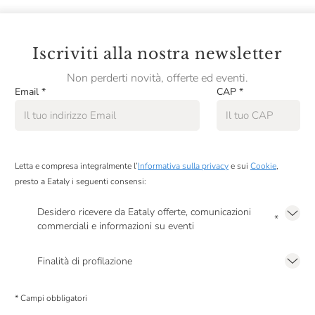
Iscriviti alla nostra newsletter
Non perderti novità, offerte ed eventi.
Email
*
CAP
*
Letta e compresa integralmente l’
Informativa sulla privacy
e sui
Cookie
,
presto a Eataly i seguenti consensi:
Desidero ricevere da Eataly offerte, comunicazioni
*
commerciali e informazioni su eventi
Presto a Eataly il mio consenso per le attività di marketing descritte al
punto
2.F dell’Informativa sulla Privacy
Finalità di profilazione
Presto a Eataly il consenso per trattare i miei dati per finalità di profilazione
descritte al
punto 2.E dell’Informativa sulla Privacy
, nonché per propormi
* Campi obbligatori
comunicazioni commerciali personalizzate, in caso di consenso prestato ai
sensi del precedente punto 1.