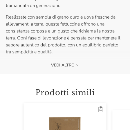
tramandata da generazioni.
Realizzate con semola di grano duro e uova fresche da
allevamenti a terra, queste fettuccine offrono una
consistenza corposa e un gusto che richiama la nostra
terra. Ogni fase di lavorazione è pensata per mantenere il
sapore autentico del prodotto, con un equilibrio perfetto
tra semplicità e qualità.
Perfette per ricette che esaltano la tradizione e la
VEDI ALTRO
convivialità, le fettuccine sono ideali da gustare con ragù,
sughi cremosi o preparazioni classiche italiane per portare
in tavola l’eccellenza.
Prodotti simili