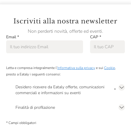
Iscriviti alla nostra newsletter
Non perderti novità, offerte ed eventi.
Email
*
CAP
*
Letta e compresa integralmente l’
Informativa sulla privacy
e sui
Cookie
,
presto a Eataly i seguenti consensi:
Desidero ricevere da Eataly offerte, comunicazioni
*
commerciali e informazioni su eventi
Presto a Eataly il mio consenso per le attività di marketing descritte al
punto
2.F dell’Informativa sulla Privacy
Finalità di profilazione
Presto a Eataly il consenso per trattare i miei dati per finalità di profilazione
descritte al
punto 2.E dell’Informativa sulla Privacy
, nonché per propormi
* Campi obbligatori
comunicazioni commerciali personalizzate, in caso di consenso prestato ai
sensi del precedente punto 1.