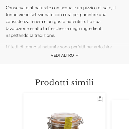
Conservato al naturale con acqua e un pizzico di sale, il
tonno viene selezionato con cura per garantire una
consistenza tenera e un gusto autentico. La sua
lavorazione esalta la freschezza degli ingredienti,
rispettando la tradizione.
I filetti di tonno al naturale sono perfetti per arricchire
insalate fresche, accompagnare verdure, o da gustare
VEDI ALTRO
direttamente per apprezzarne la purezza.
Prodotti simili