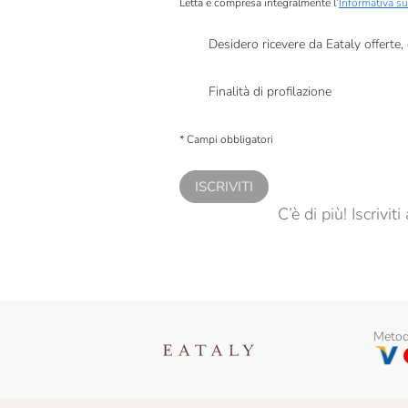
Letta e compresa integralmente l’
Informativa su
Desidero ricevere da Eataly offerte
Presto a Eataly il mio consenso per le attivit
Finalità di profilazione
Presto a Eataly il consenso per trattare i miei 
personalizzate, in caso di consenso prestato 
* Campi obbligatori
ISCRIVITI
C’è di più! Iscrivi
Metodi