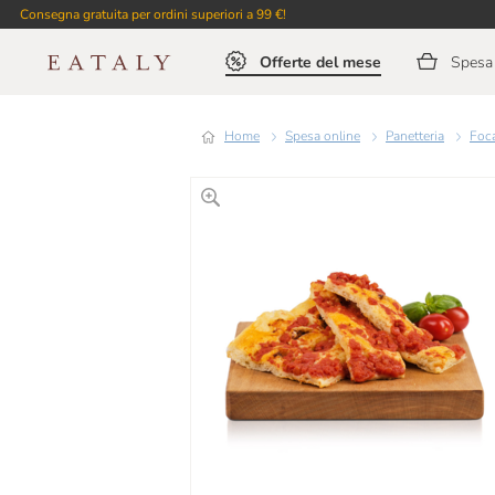
Consegna gratuita per ordini superiori a 99 €!
Offerte del mese
Spesa 
Home
Spesa online
Panetteria
Foc