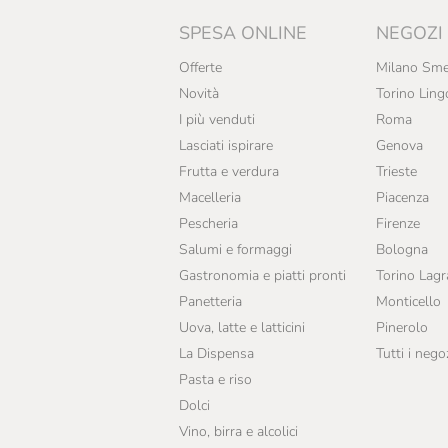
SPESA ONLINE
NEGOZI
Offerte
Milano Sme
Novità
Torino Ling
I più venduti
Roma
Lasciati ispirare
Genova
Frutta e verdura
Trieste
Macelleria
Piacenza
Pescheria
Firenze
Salumi e formaggi
Bologna
Gastronomia e piatti pronti
Torino Lag
Panetteria
Monticello
Uova, latte e latticini
Pinerolo
La Dispensa
Tutti i nego
Pasta e riso
Dolci
Vino, birra e alcolici