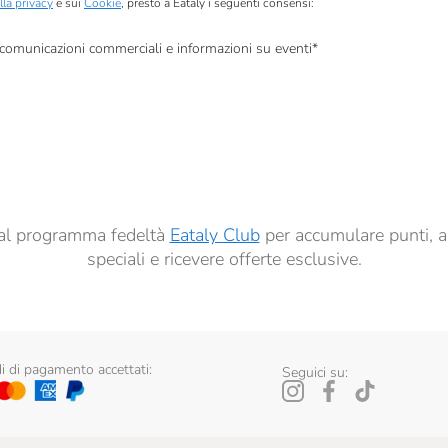
lla privacy
e sui
Cookie
, presto a Eataly i seguenti consensi:
, comunicazioni commerciali e informazioni su eventi
*
à di marketing descritte al
punto 2.F dell’Informativa sulla Privacy
dati per finalità di profilazione descritte al
punto 2.E dell’Informativa sulla Privacy
, nonché p
ai sensi del precedente punto 1.
ti al programma fedeltà
Eataly Club
per accumulare punti, a
speciali e ricevere offerte esclusive.
 di pagamento accettati:
Seguici su: