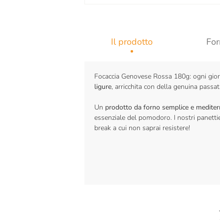
Il prodotto
For
Focaccia Genovese Rossa 180g: ogni gior
ligure
, arricchita con della genuina pass
Un
prodotto da forno semplice e medite
essenziale del pomodoro. I nostri panett
break a cui non saprai resistere!