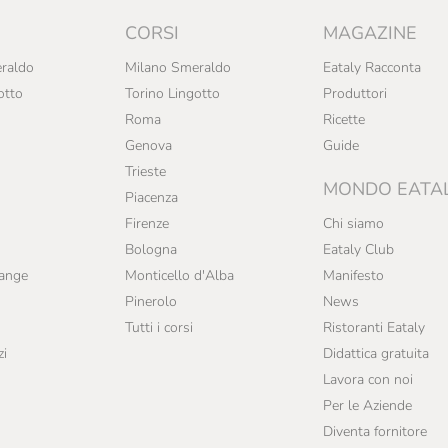
CORSI
MAGAZINE
raldo
Milano Smeraldo
Eataly Racconta
otto
Torino Lingotto
Produttori
Roma
Ricette
Genova
Guide
Trieste
MONDO EATA
Piacenza
Firenze
Chi siamo
Bologna
Eataly Club
range
Monticello d'Alba
Manifesto
Pinerolo
News
Tutti i corsi
Ristoranti Eataly
zi
Didattica gratuita
Lavora con noi
Per le Aziende
Diventa fornitore