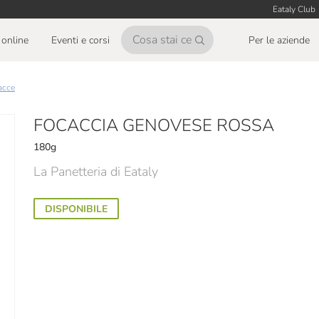
Eataly Club
online
Eventi e corsi
Per le aziende
acce
FOCACCIA GENOVESE ROSSA
180g
La Panetteria di Eataly
DISPONIBILE