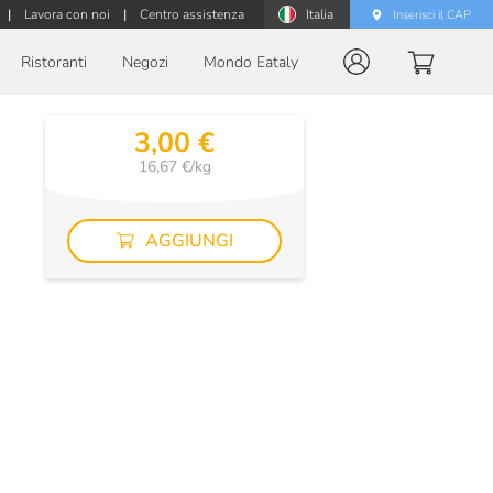
|
Lavora con noi
|
Centro assistenza
Italia
Inserisci il CAP
Ristoranti
Negozi
Mondo Eataly
3,00 €
16,67 €/kg
AGGIUNGI