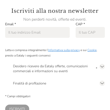
Iscriviti alla nostra newsletter
Non perderti novità, offerte ed eventi.
Email
*
CAP
*
Letta e compresa integralmente l’
Informativa sulla privacy
e sui
Cookie
,
presto a Eataly i seguenti consensi:
Desidero ricevere da Eataly offerte, comunicazioni
*
commerciali e informazioni su eventi
Presto a Eataly il mio consenso per le attività di marketing descritte al
punto
2.F dell’Informativa sulla Privacy
Finalità di profilazione
Presto a Eataly il consenso per trattare i miei dati per finalità di profilazione
descritte al
punto 2.E dell’Informativa sulla Privacy
, nonché per propormi
* Campi obbligatori
comunicazioni commerciali personalizzate, in caso di consenso prestato ai
sensi del precedente punto 1.
ISCRIVITI