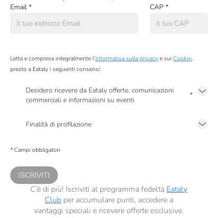
palato riflette una buona tannicità e consistenza di tannini,
Email
*
CAP
*
mediamente morbidi. Buona consistenza, struttura e razza
al retrogusto. Ottima longevità nelle grandi annate.
Letta e compresa integralmente l’
Informativa sulla privacy
e sui
Cookie
,
Eccellente con primi robusti come pappardelle al sugo di
presto a Eataly i seguenti consensi:
lepre o con secondi di carne come pepato dell'Impruneta o
fiorentina alla brace.
Desidero ricevere da Eataly offerte, comunicazioni
*
commerciali e informazioni su eventi
Presto a Eataly il mio consenso per le attività di marketing descritte al
punto
2.F dell’Informativa sulla Privacy
Finalità di profilazione
Presto a Eataly il consenso per trattare i miei dati per finalità di profilazione
descritte al
punto 2.E dell’Informativa sulla Privacy
, nonché per propormi
* Campi obbligatori
comunicazioni commerciali personalizzate, in caso di consenso prestato ai
sensi del precedente punto 1.
ISCRIVITI
C’è di più! Iscriviti al programma fedeltà
Eataly
Club
per accumulare punti, accedere a
vantaggi speciali e ricevere offerte esclusive.