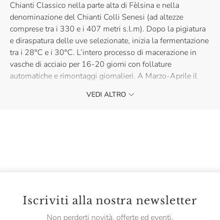
Chianti Classico nella parte alta di Fèlsina e nella
denominazione del Chianti Colli Senesi (ad altezze
comprese tra i 330 e i 407 metri s.l.m). Dopo la pigiatura
e diraspatura delle uve selezionate, inizia la fermentazione
tra i 28°C e i 30°C. L’intero processo di macerazione in
vasche di acciaio per 16-20 giorni con follature
automatiche e rimontaggi giornalieri. A Marzo-Aprile il
vino nuovo è trasferito in barrique di rovere francese nuove
VEDI ALTRO
e di primi passaggio, dopo 18-22 mesi di maturazione ne
segue l’assemblaggio e l’imbottigliamento. In vetro
l’affinamento è garantito per almeno 8-12 mesi prima
della vendita.
Colore rosso rubino con buona intensità e ricchezza in
tonalità di colore. Varietà aromatiche complesse, con note
accentuate di
tabacco e terra bagnata (ma anche polvere
Iscriviti alla nostra newsletter
di terra) e sentori di ribes nero, mora e liquirizia.
Al
Non perderti novità, offerte ed eventi.