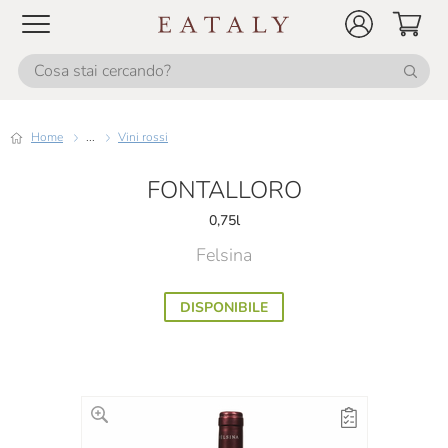
Home
...
Vini rossi
FONTALLORO
0,75l
Felsina
DISPONIBILE