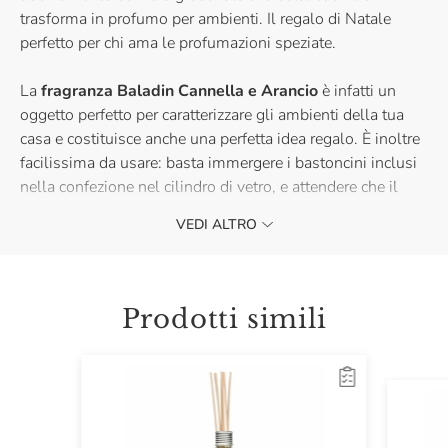
trasforma in profumo per ambienti. Il regalo di Natale
perfetto per chi ama le profumazioni speziate.
La
fragranza Baladin Cannella e Arancio
è infatti un
oggetto perfetto per caratterizzare gli ambienti della tua
casa e costituisce anche una perfetta idea regalo. È inoltre
facilissima da usare: basta immergere i bastoncini inclusi
nella confezione nel cilindro di vetro, e attendere che il
profumo si diffonda naturalmente.
VEDI ALTRO
Capovolgendo a piacimento i bastoncini è inoltre
possibile variare l'intensità della profumazione.
Prodotti simili
Il colore del liquido della fragranza potrebbe variare.