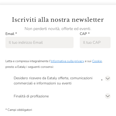
Iscriviti alla nostra newsletter
Non perderti novità, offerte ed eventi.
Email
*
CAP
*
Letta e compresa integralmente l’
Informativa sulla privacy
e sui
Cookie
,
presto a Eataly i seguenti consensi:
Desidero ricevere da Eataly offerte, comunicazioni
*
commerciali e informazioni su eventi
Presto a Eataly il mio consenso per le attività di marketing descritte al
punto
2.F dell’Informativa sulla Privacy
Finalità di profilazione
Presto a Eataly il consenso per trattare i miei dati per finalità di profilazione
descritte al
punto 2.E dell’Informativa sulla Privacy
, nonché per propormi
* Campi obbligatori
comunicazioni commerciali personalizzate, in caso di consenso prestato ai
sensi del precedente punto 1.