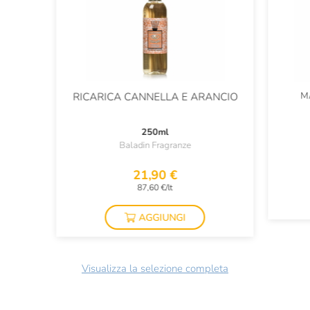
M
RICARICA CANNELLA E ARANCIO
250ml
Baladin Fragranze
21,90 €
87,60 €/lt
AGGIUNGI
Visualizza la selezione completa