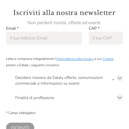
Iscriviti alla nostra newsletter
Non perderti novità, offerte ed eventi.
Email
*
CAP
*
Letta e compresa integralmente l’
Informativa sulla privacy
e sui
Cookie
,
presto a Eataly i seguenti consensi:
Desidero ricevere da Eataly offerte, comunicazioni
*
commerciali e informazioni su eventi
Presto a Eataly il mio consenso per le attività di marketing descritte al
punto
2.F dell’Informativa sulla Privacy
Finalità di profilazione
Presto a Eataly il consenso per trattare i miei dati per finalità di profilazione
descritte al
punto 2.E dell’Informativa sulla Privacy
, nonché per propormi
* Campi obbligatori
comunicazioni commerciali personalizzate, in caso di consenso prestato ai
sensi del precedente punto 1.
ISCRIVITI