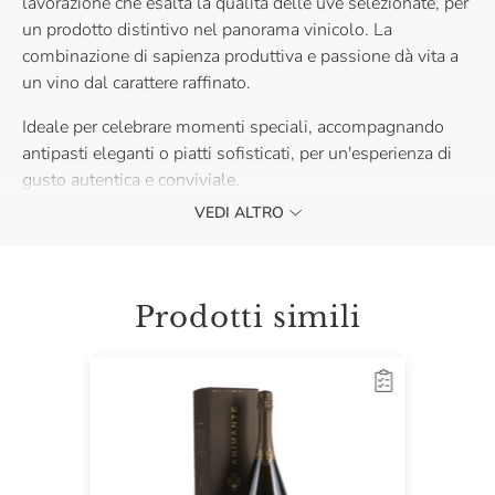
lavorazione che esalta la qualità delle uve selezionate, per
un prodotto distintivo nel panorama vinicolo. La
combinazione di sapienza produttiva e passione dà vita a
un vino dal carattere raffinato.
Ideale per celebrare momenti speciali, accompagnando
antipasti eleganti o piatti sofisticati, per un'esperienza di
gusto autentica e conviviale.
L’annata indicata in etichetta potrebbe non corrispondere a
VEDI ALTRO
quella del vino effettivamente spedito. La gradazione
alcolica può variare leggermente in base all’annata, vi
invitiamo a verificare le informazioni riportate sul prodotto
Prodotti simili
effettivamente spedito.