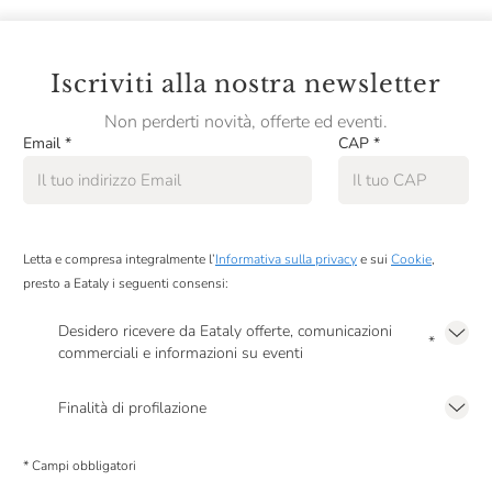
Iscriviti alla nostra newsletter
Non perderti novità, offerte ed eventi.
Email
*
CAP
*
Letta e compresa integralmente l’
Informativa sulla privacy
e sui
Cookie
,
presto a Eataly i seguenti consensi:
Desidero ricevere da Eataly offerte, comunicazioni
*
commerciali e informazioni su eventi
Presto a Eataly il mio consenso per le attività di marketing descritte al
punto
2.F dell’Informativa sulla Privacy
Finalità di profilazione
Presto a Eataly il consenso per trattare i miei dati per finalità di profilazione
descritte al
punto 2.E dell’Informativa sulla Privacy
, nonché per propormi
* Campi obbligatori
comunicazioni commerciali personalizzate, in caso di consenso prestato ai
sensi del precedente punto 1.