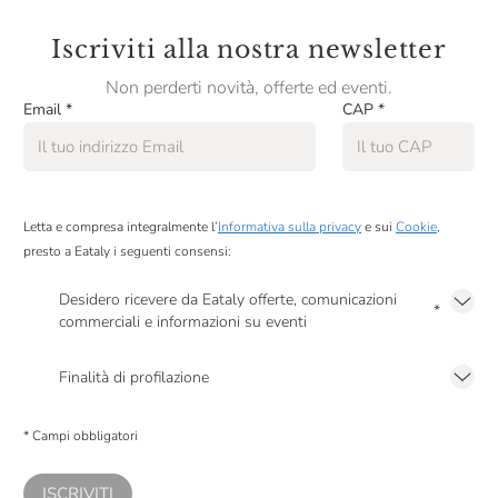
Iscriviti alla nostra newsletter
Non perderti novità, offerte ed eventi.
Email
*
CAP
*
Letta e compresa integralmente l’
Informativa sulla privacy
e sui
Cookie
,
presto a Eataly i seguenti consensi:
Desidero ricevere da Eataly offerte, comunicazioni
*
commerciali e informazioni su eventi
Presto a Eataly il mio consenso per le attività di marketing descritte al
punto
2.F dell’Informativa sulla Privacy
Finalità di profilazione
Presto a Eataly il consenso per trattare i miei dati per finalità di profilazione
descritte al
punto 2.E dell’Informativa sulla Privacy
, nonché per propormi
* Campi obbligatori
comunicazioni commerciali personalizzate, in caso di consenso prestato ai
sensi del precedente punto 1.
ISCRIVITI