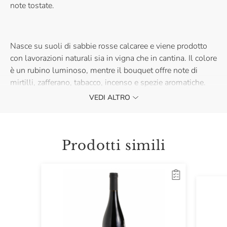
note tostate.
Nasce su suoli di sabbie rosse calcaree e viene prodotto
con lavorazioni naturali sia in vigna che in cantina. Il colore
è un rubino luminoso, mentre il bouquet offre note di
mirtilli, zafferano, tabacco, incenso e spezie aromatiche.
VEDI ALTRO
Il Frappato di Vittoria di Arianna Occhipinti è ideale con
carni alla brace e piatti di pesce dal sapore deciso.
Prodotti simili
Acquistalo e lasciati emozionare dalla Sicilia più autentica.