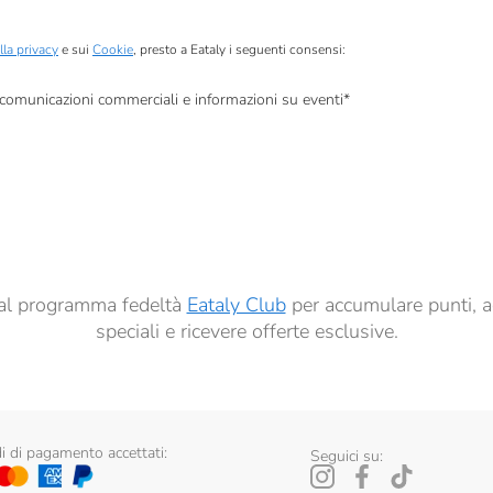
lla privacy
e sui
Cookie
, presto a Eataly i seguenti consensi:
, comunicazioni commerciali e informazioni su eventi
*
à di marketing descritte al
punto 2.F dell’Informativa sulla Privacy
dati per finalità di profilazione descritte al
punto 2.E dell’Informativa sulla Privacy
, nonché p
ai sensi del precedente punto 1.
ti al programma fedeltà
Eataly Club
per accumulare punti, a
speciali e ricevere offerte esclusive.
 di pagamento accettati:
Seguici su: