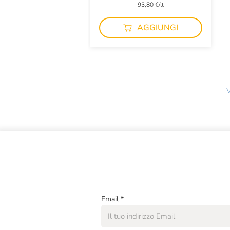
93,80 €/lt
AGGIUNGI
V
Email
*