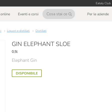
Eataly Club
online
Eventi e corsi
Per le aziende
ci
Liquori e distillati
Distillati
GIN ELEPHANT SLOE
0,5l
Elephant Gin
DISPONIBILE