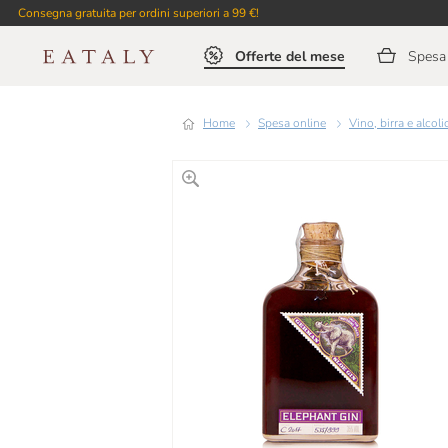
Consegna gratuita per ordini superiori a 99 €!
Offerte del mese
Spesa 
Home
Spesa online
Vino, birra e alcoli