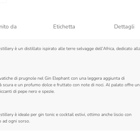
nito da
Etichetta
Dettagli
illery è un distillato ispirato alle terre selvagge dell'Africa, dedicato all
vatiche di prugnole nel Gin Elephant con una leggera aggiunta di
à scura e un profumo dolce e fruttato con note di noci. Al palato offre un
piccanti di pepe nero e spezie.
illery è ideale per gin tonic e cocktail estivi, ottimo anche liscio con
o ad ogni sorso.