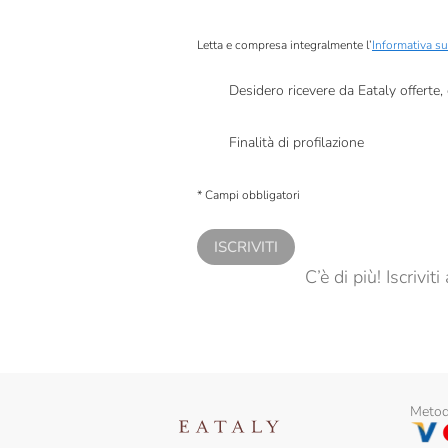
Letta e compresa integralmente l’
Informativa su
Desidero ricevere da Eataly offerte
Presto a Eataly il mio consenso per le attivit
Finalità di profilazione
Presto a Eataly il consenso per trattare i miei 
personalizzate, in caso di consenso prestato 
* Campi obbligatori
ISCRIVITI
C’è di più! Iscrivi
Metodi