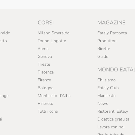
CORSI
MAGAZINE
raldo
Milano Smeraldo
Eataly Racconta
otto
Torino Lingotto
Produttori
Roma
Ricette
Genova
Guide
Trieste
MONDO EATA
Piacenza
Firenze
Chi siamo
Bologna
Eataly Club
range
Monticello d'Alba
Manifesto
Pinerolo
News
Tutti i corsi
Ristoranti Eataly
zi
Didattica gratuita
Lavora con noi
Per le Aziende