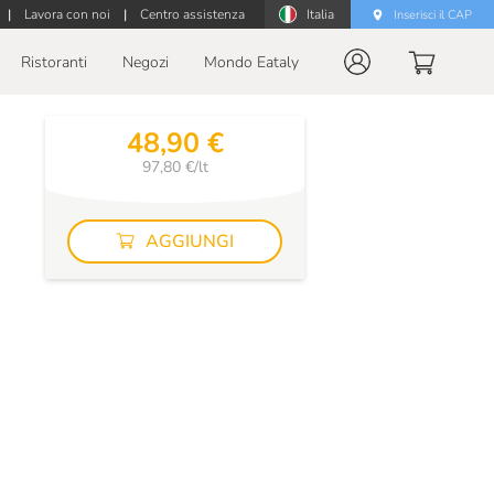
|
Lavora con noi
|
Centro assistenza
Italia
Inserisci il CAP
Ristoranti
Negozi
Mondo Eataly
48,90 €
97,80 €/lt
AGGIUNGI