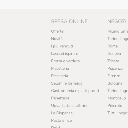
SPESA ONLINE
NEGOZI
Offerte
Milano Sme
Novità
Torino Ling
I più venduti
Roma
Lasciati ispirare
Genova
Frutta e verdura
Trieste
Macelleria
Piacenza
Pescheria
Firenze
Salumi e formaggi
Bologna
Gastronomia e piatti pronti
Torino Lag
Panetteria
Monticello
Uova, latte e latticini
Pinerolo
La Dispensa
Tutti i nego
Pasta e riso
Dolci