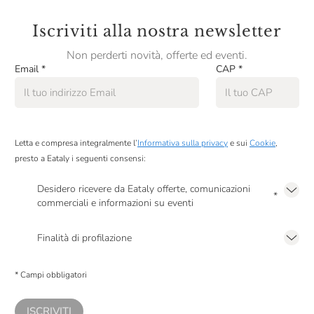
Iscriviti alla nostra newsletter
Non perderti novità, offerte ed eventi.
Email
*
CAP
*
Letta e compresa integralmente l’
Informativa sulla privacy
e sui
Cookie
,
presto a Eataly i seguenti consensi:
Desidero ricevere da Eataly offerte, comunicazioni
*
commerciali e informazioni su eventi
Presto a Eataly il mio consenso per le attività di marketing descritte al
punto
2.F dell’Informativa sulla Privacy
Finalità di profilazione
Presto a Eataly il consenso per trattare i miei dati per finalità di profilazione
descritte al
punto 2.E dell’Informativa sulla Privacy
, nonché per propormi
* Campi obbligatori
comunicazioni commerciali personalizzate, in caso di consenso prestato ai
sensi del precedente punto 1.
ISCRIVITI