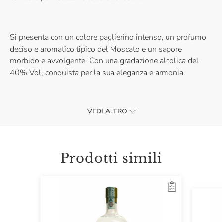
Si presenta con un colore paglierino intenso, un profumo
deciso e aromatico tipico del Moscato e un sapore
morbido e avvolgente. Con una gradazione alcolica del
40% Vol, conquista per la sua eleganza e armonia.
VEDI ALTRO
La Grappa di Moscato "Nocturne" di Montanaro è perfetta
come digestivo a fine pasto. Acquistala e lasciati sedurre
dal suo gusto inconfondibile.
Prodotti simili