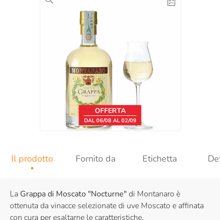
OFFERTA
DAL 06/08 AL 02/09
Il prodotto
Fornito da
Etichetta
Det
La
Grappa di Moscato "Nocturne"
di Montanaro è
ottenuta da vinacce selezionate di uve Moscato e affinata
con cura per esaltarne le caratteristiche.