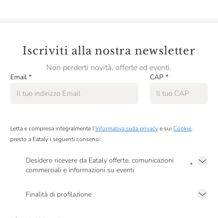
Iscriviti alla nostra newsletter
Non perderti novità, offerte ed eventi.
Email
*
CAP
*
Letta e compresa integralmente l’
Informativa sulla privacy
e sui
Cookie
,
presto a Eataly i seguenti consensi:
Desidero ricevere da Eataly offerte, comunicazioni
*
commerciali e informazioni su eventi
Presto a Eataly il mio consenso per le attività di marketing descritte al
punto
2.F dell’Informativa sulla Privacy
Finalità di profilazione
Presto a Eataly il consenso per trattare i miei dati per finalità di profilazione
descritte al
punto 2.E dell’Informativa sulla Privacy
, nonché per propormi