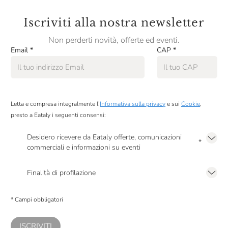
Iscriviti alla nostra newsletter
Non perderti novità, offerte ed eventi.
Email
*
CAP
*
Letta e compresa integralmente l’
Informativa sulla privacy
e sui
Cookie
,
presto a Eataly i seguenti consensi:
Desidero ricevere da Eataly offerte, comunicazioni
*
commerciali e informazioni su eventi
Presto a Eataly il mio consenso per le attività di marketing descritte al
punto
2.F dell’Informativa sulla Privacy
Finalità di profilazione
Presto a Eataly il consenso per trattare i miei dati per finalità di profilazione
descritte al
punto 2.E dell’Informativa sulla Privacy
, nonché per propormi
* Campi obbligatori
comunicazioni commerciali personalizzate, in caso di consenso prestato ai
sensi del precedente punto 1.
ISCRIVITI