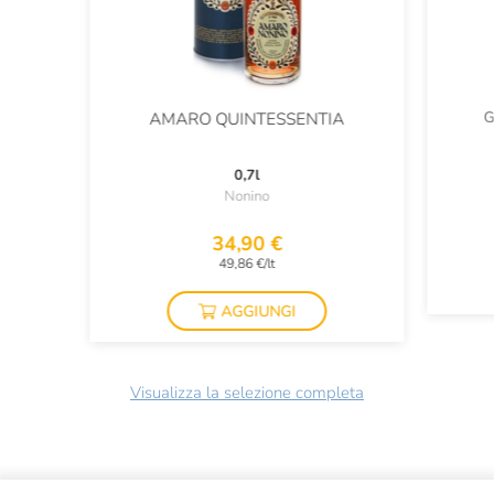
G
AMARO QUINTESSENTIA
0,7l
Nonino
34,90 €
49,86 €/lt
AGGIUNGI
Visualizza la selezione completa