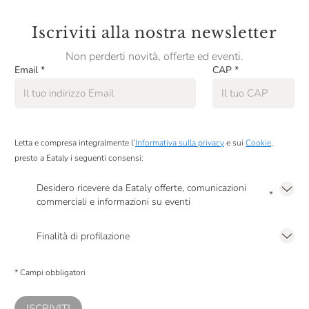
Iscriviti alla nostra newsletter
Non perderti novità, offerte ed eventi.
Email
*
CAP
*
Letta e compresa integralmente l’
Informativa sulla privacy
e sui
Cookie
,
presto a Eataly i seguenti consensi:
Desidero ricevere da Eataly offerte, comunicazioni
*
commerciali e informazioni su eventi
Presto a Eataly il mio consenso per le attività di marketing descritte al
punto
2.F dell’Informativa sulla Privacy
Finalità di profilazione
Presto a Eataly il consenso per trattare i miei dati per finalità di profilazione
descritte al
punto 2.E dell’Informativa sulla Privacy
, nonché per propormi
* Campi obbligatori
comunicazioni commerciali personalizzate, in caso di consenso prestato ai
sensi del precedente punto 1.
ISCRIVITI