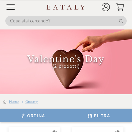
Valentine's Day
(2 prodotti)
Home
grocery
ORDINA
FILTRA