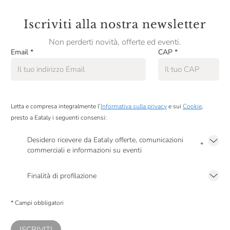
Iscriviti alla nostra newsletter
Non perderti novità, offerte ed eventi.
Email
*
CAP
*
Letta e compresa integralmente l’
Informativa sulla privacy
e sui
Cookie
,
presto a Eataly i seguenti consensi:
Desidero ricevere da Eataly offerte, comunicazioni
*
commerciali e informazioni su eventi
Presto a Eataly il mio consenso per le attività di marketing descritte al
punto
2.F dell’Informativa sulla Privacy
Finalità di profilazione
Presto a Eataly il consenso per trattare i miei dati per finalità di profilazione
descritte al
punto 2.E dell’Informativa sulla Privacy
, nonché per propormi
* Campi obbligatori
comunicazioni commerciali personalizzate, in caso di consenso prestato ai
sensi del precedente punto 1.
ISCRIVITI