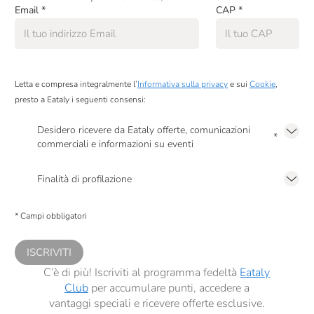
Email
*
CAP
*
Letta e compresa integralmente l’
Informativa sulla privacy
e sui
Cookie
,
presto a Eataly i seguenti consensi:
Desidero ricevere da Eataly offerte, comunicazioni
*
commerciali e informazioni su eventi
Presto a Eataly il mio consenso per le attività di marketing descritte al
punto
2.F dell’Informativa sulla Privacy
Finalità di profilazione
Presto a Eataly il consenso per trattare i miei dati per finalità di profilazione
descritte al
punto 2.E dell’Informativa sulla Privacy
, nonché per propormi
* Campi obbligatori
comunicazioni commerciali personalizzate, in caso di consenso prestato ai
sensi del precedente punto 1.
ISCRIVITI
C’è di più! Iscriviti al programma fedeltà
Eataly
Club
per accumulare punti, accedere a
vantaggi speciali e ricevere offerte esclusive.