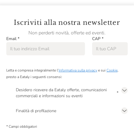
Iscriviti alla nostra newsletter
Non perderti novità, offerte ed eventi.
Email
*
CAP
*
Letta e compresa integralmente l’
Informativa sulla privacy
e sui
Cookie
,
presto a Eataly i seguenti consensi:
Desidero ricevere da Eataly offerte, comunicazioni
*
commerciali e informazioni su eventi
Presto a Eataly il mio consenso per le attività di marketing descritte al
punto
2.F dell’Informativa sulla Privacy
Finalità di profilazione
Presto a Eataly il consenso per trattare i miei dati per finalità di profilazione
descritte al
punto 2.E dell’Informativa sulla Privacy
, nonché per propormi
* Campi obbligatori
comunicazioni commerciali personalizzate, in caso di consenso prestato ai
sensi del precedente punto 1.