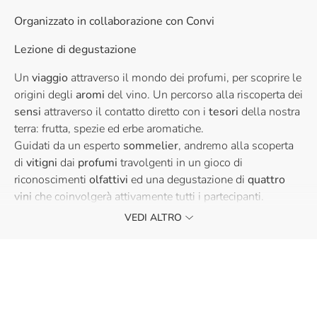
Organizzato in collaborazione con Convi
Lezione di degustazione
Un
viaggio
attraverso il mondo dei profumi, per scoprire le
origini degli
aromi
del vino. Un percorso alla riscoperta dei
sensi
attraverso il contatto diretto con i
tesori
della nostra
terra: frutta, spezie ed erbe aromatiche.
Guidati da un esperto
sommelier
, andremo alla scoperta
di
vitigni
dai
profumi
travolgenti in un gioco di
riconoscimenti
olfattivi
ed una degustazione di
quattro
vini
che coinvolgerà attivamente tutti i partecipanti.
VEDI ALTRO
Vi aspettiamo!