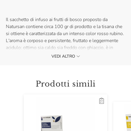
Il sacchetto di infuso ai frutti di bosco proposto da
Natursan contiene circa 100 gr di prodotto e la tisana che
si ottiene è caratterizzata da un intenso color rosso rubino.
L'aroma è corposo e persistente, fruttato e leggermente
acidulo: ottimo sia caldo sia freddo con ghiaccio, è in
grado di donare ristoro, benessere e numerose sostanze
VEDI ALTRO
antiossidanti.
Prodotti simili
Per gustare appieno l'Infuso ai Frutti di Bosco di Natursan,
si consiglia di berlo caldo, dopo un'infusione di circa 5
minuti, accompagnato da cioccolatini fondenti al Cassis,
liquore al ribes originario della Borgogna e base per un
cocktail chiamato Kir. Acquistalo e scopri il suo gusto
unico.