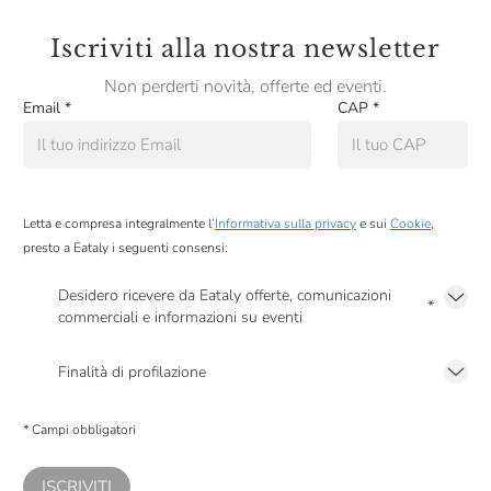
Iscriviti alla nostra newsletter
Non perderti novità, offerte ed eventi.
Email
*
CAP
*
Letta e compresa integralmente l’
Informativa sulla privacy
e sui
Cookie
,
presto a Eataly i seguenti consensi:
Desidero ricevere da Eataly offerte, comunicazioni
*
commerciali e informazioni su eventi
Presto a Eataly il mio consenso per le attività di marketing descritte al
punto
2.F dell’Informativa sulla Privacy
Finalità di profilazione
Presto a Eataly il consenso per trattare i miei dati per finalità di profilazione
descritte al
punto 2.E dell’Informativa sulla Privacy
, nonché per propormi
* Campi obbligatori
comunicazioni commerciali personalizzate, in caso di consenso prestato ai
sensi del precedente punto 1.
ISCRIVITI