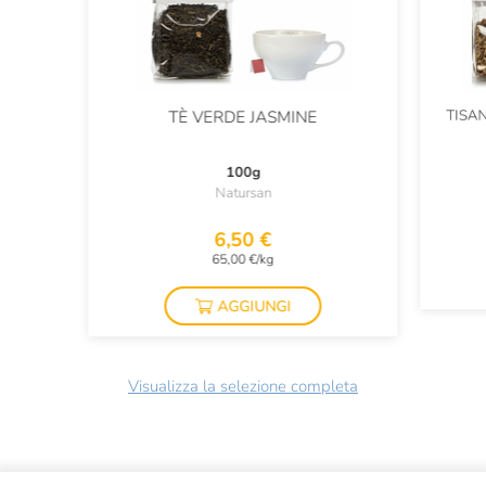
TISAN
TÈ VERDE JASMINE
100g
Natursan
6,50 €
65,00 €/kg
AGGIUNGI
Visualizza la selezione completa