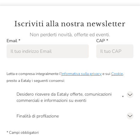
Iscriviti alla nostra newsletter
Non perderti novità, offerte ed eventi.
Email
*
CAP
*
Letta e compresa integralmente l’
Informativa sulla privacy
e sui
Cookie
,
presto a Eataly i seguenti consensi:
Desidero ricevere da Eataly offerte, comunicazioni
*
commerciali e informazioni su eventi
Presto a Eataly il mio consenso per le attività di marketing descritte al
punto
2.F dell’Informativa sulla Privacy
Finalità di profilazione
Presto a Eataly il consenso per trattare i miei dati per finalità di profilazione
descritte al
punto 2.E dell’Informativa sulla Privacy
, nonché per propormi
* Campi obbligatori
comunicazioni commerciali personalizzate, in caso di consenso prestato ai
sensi del precedente punto 1.