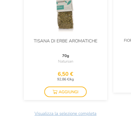
FIO
TISANA DI ERBE AROMATICHE
70g
Natursan
6,50 €
92,86 €/kg
AGGIUNGI
Visualizza la selezione completa