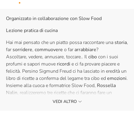
Organizzato in collaborazione con Slow Food
Lezione pratica di cucina
Hai mai pensato che un piatto possa raccontare una
storia
,
far
sorridere
,
commuovere
o far
arrabbiare
?
Ascoltare, vedere, annusare, toccare.. Il
cibo
con i suoi
profumi e sapori muove
ricordi
e ci fa provare piacere e
felicità. Persino Sigmund Freud ci ha lasciato in eredità un
libro di ricette a conferma del legame tra cibo ed
emozioni
.
Insieme alla cuoca e formatrice Slow Food,
Rossella
Nalin
, realizzeremo tre ricette che ci faranno fare un
viaggio
nei sentimenti e scopriremo come il cibo possa
VEDI ALTRO
diventare il
linguaggio
delle emozioni.
Vi aspettiamo!