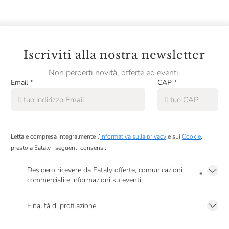
La partecipazione ai nostri corsi è riservata ad un
pubblico maggiorenne.
Se sei interessato a lezioni di cucina per bambini e
Iscriviti alla nostra newsletter
ragazzi, visita la nostra categoria
Corsi per bambini.
Non perderti novità, offerte ed eventi.
Email
*
CAP
*
Associandovi a Slow Food presso il punto accoglienza di
Eataly, o se siete già soci mostrando la tessera, riceverete
uno sconto del 10% sul costo di tutti i corsi Slow Food.
L'offerta non è cumulabile con altre promozioni in corso.
Letta e compresa integralmente l’
Informativa sulla privacy
e sui
Cookie
,
presto a Eataly i seguenti consensi:
Desidero ricevere da Eataly offerte, comunicazioni
*
commerciali e informazioni su eventi
Presto a Eataly il mio consenso per le attività di marketing descritte al
punto
2.F dell’Informativa sulla Privacy
Finalità di profilazione
Presto a Eataly il consenso per trattare i miei dati per finalità di profilazione
descritte al
punto 2.E dell’Informativa sulla Privacy
, nonché per propormi