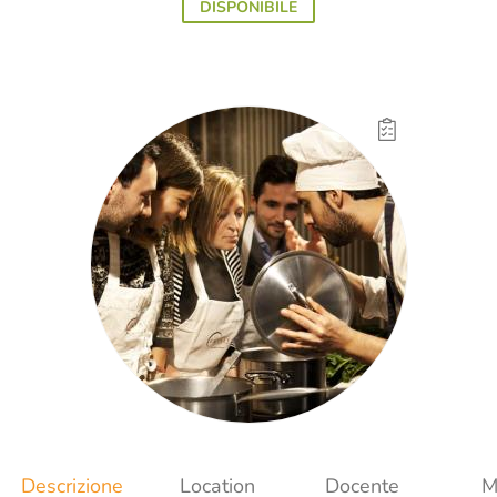
DISPONIBILE
Descrizione
Location
Docente
M