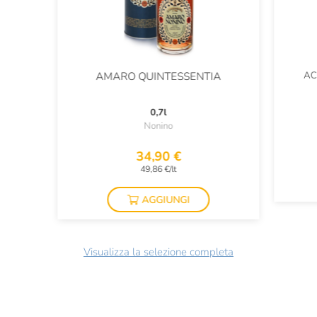
AC
AMARO QUINTESSENTIA
0,7l
Nonino
34,90 €
49,86 €/lt
AGGIUNGI
Visualizza la selezione completa