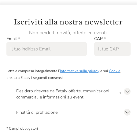
Iscriviti alla nostra newsletter
Non perderti novità, offerte ed eventi.
Email
*
CAP
*
Letta e compresa integralmente l’
Informativa sulla privacy
e sui
Cookie
,
presto a Eataly i seguenti consensi:
Desidero ricevere da Eataly offerte, comunicazioni
*
commerciali e informazioni su eventi
Presto a Eataly il mio consenso per le attività di marketing descritte al
punto
2.F dell’Informativa sulla Privacy
Finalità di profilazione
Presto a Eataly il consenso per trattare i miei dati per finalità di profilazione
descritte al
punto 2.E dell’Informativa sulla Privacy
, nonché per propormi
* Campi obbligatori
comunicazioni commerciali personalizzate, in caso di consenso prestato ai
sensi del precedente punto 1.