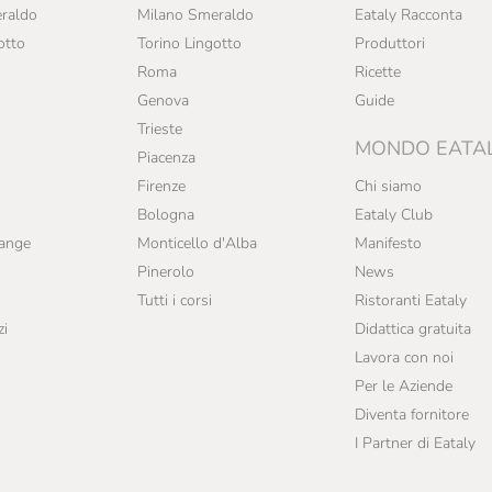
raldo
Milano Smeraldo
Eataly Racconta
otto
Torino Lingotto
Produttori
Roma
Ricette
Genova
Guide
Trieste
MONDO EATA
Piacenza
Firenze
Chi siamo
Bologna
Eataly Club
range
Monticello d'Alba
Manifesto
Pinerolo
News
Tutti i corsi
Ristoranti Eataly
zi
Didattica gratuita
Lavora con noi
Per le Aziende
Diventa fornitore
I Partner di Eataly