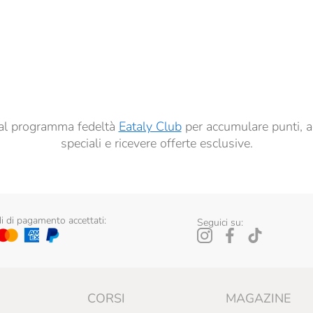
à di marketing descritte al
punto 2.F dell’Informativa sulla Privacy
dati per finalità di profilazione descritte al
punto 2.E dell’Informativa sulla Privacy
, nonché p
ai sensi del precedente punto 1.
ti al programma fedeltà
Eataly Club
per accumulare punti, a
speciali e ricevere offerte esclusive.
 di pagamento accettati:
Seguici su:
CORSI
MAGAZINE