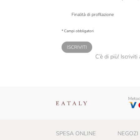
Presto a Eataly il mio consenso per le attivit
Finalità di profilazione
Presto a Eataly il consenso per trattare i miei 
personalizzate, in caso di consenso prestato 
* Campi obbligatori
ISCRIVITI
C’è di più! Iscrivi
Metodi
SPESA ONLINE
NEGOZI