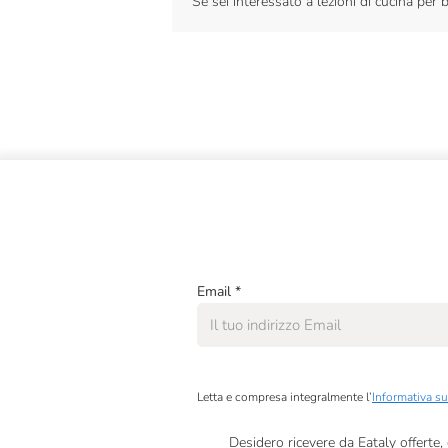
Se sei interessato a lezioni di cucina per 
Email
*
Letta e compresa integralmente l’
Informativa su
Desidero ricevere da Eataly offerte