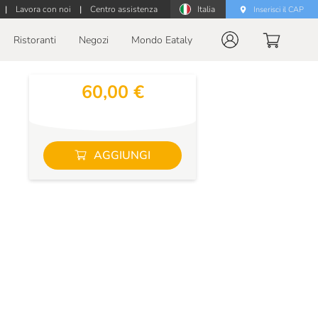
|
Lavora con noi
|
Centro assistenza
Italia
Inserisci il CAP
Ristoranti
Negozi
Mondo Eataly
60,00 €
AGGIUNGI