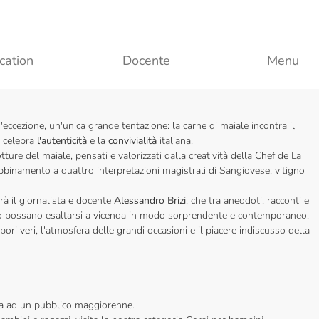
cation
Docente
Menu
'eccezione, un'unica grande tentazione: la carne di maiale incontra il
 celebra
l'autenticità
e la
convivialità
italiana.
tture del maiale, pensati e valorizzati dalla creatività della Chef de La
bbinamento a quattro interpretazioni magistrali di Sangiovese, vitigno
à il giornalista e docente
Alessandro Brizi
, che tra aneddoti, racconti e
vino possano esaltarsi a vicenda in modo sorprendente e contemporaneo.
i veri, l'atmosfera delle grandi occasioni e il piacere indiscusso della
vata ad un pubblico maggiorenne.