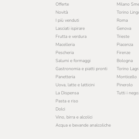
Offerte
Milano Sme
Novità
Torino Ling
I più venduti
Roma
Lasciati ispirare
Genova
Frutta e verdura
Trieste
Macelleria
Piacenza
Pescheria
Firenze
Salumi e formaggi
Bologna
Gastronomia e piatti pronti
Torino Lag
Panetteria
Monticello
Uova, latte e latticini
Pinerolo
La Dispensa
Tutti i nego
Pasta e riso
Dolci
Vino, birra e alcolici
Acqua e bevande analcoliche