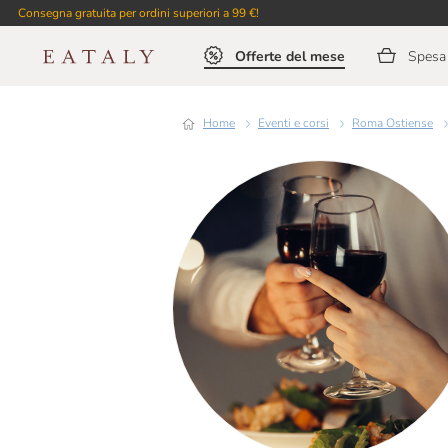
Consegna gratuita per ordini superiori a 99 €!
Offerte del mese
Spesa 
Home
Eventi e corsi
Roma Ostiense