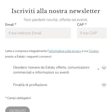
Iscriviti alla nostra newsletter
Non perderti novità, offerte ed eventi.
Email
*
CAP
*
Letta e compresa integralmente l’
Informativa sulla privacy
e sui
Cookie
,
presto a Eataly i seguenti consensi:
Desidero ricevere da Eataly offerte, comunicazioni
*
commerciali e informazioni su eventi
Presto a Eataly il mio consenso per le attività di marketing descritte al
punto
2.F dell’Informativa sulla Privacy
Finalità di profilazione
Presto a Eataly il consenso per trattare i miei dati per finalità di profilazione
descritte al
punto 2.E dell’Informativa sulla Privacy
, nonché per propormi
* Campi obbligatori
comunicazioni commerciali personalizzate, in caso di consenso prestato ai
sensi del precedente punto 1.
ISCRIVITI