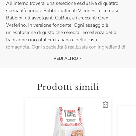
All’interno troverai una selezione esclusiva di quattro
specialità firmate Babbi: i raffinati Viennesi, i cremosi
Babbini, gli avvolgenti CuBon, e i croccanti Gran
Waferino, in versione fondente. Ogni assaggio è
un’esplosione di gusto che celebra l’eccellenza della
tradizione cioccolatiera italiana e della casa
romagnola. Ogni specialità è realizzata con ingredienti di
altissima qualità, dal cacao intensamente aromatico alle
VEDI ALTRO
consistenze perfettamente bilanciate, per offrire
un’esperienza sensoriale indimenticabile.
Acquista ora la Collezione Fondente e lasciati tentare
Prodotti simili
dalla bontà firmata Babbi!