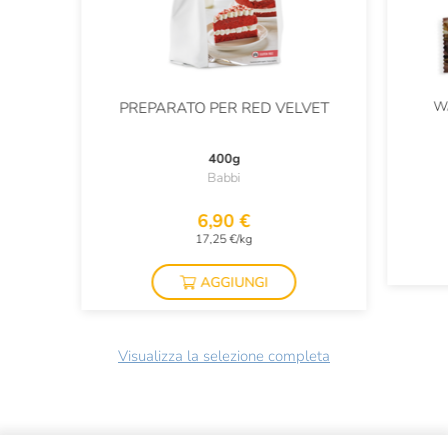
W
PREPARATO PER RED VELVET
400g
Babbi
6,90 €
17,25 €/kg
AGGIUNGI
Visualizza la selezione completa