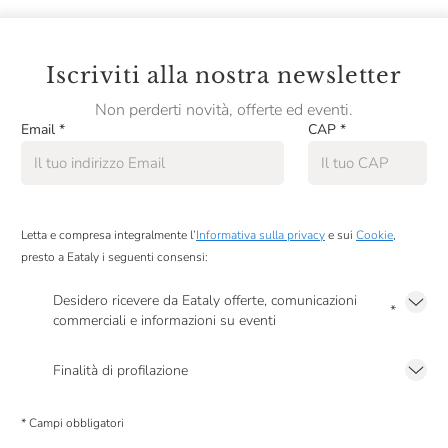
Iscriviti alla nostra newsletter
Non perderti novità, offerte ed eventi.
Email
*
CAP
*
Letta e compresa integralmente l’
Informativa sulla privacy
e sui
Cookie
,
presto a Eataly i seguenti consensi:
Desidero ricevere da Eataly offerte, comunicazioni
*
commerciali e informazioni su eventi
Presto a Eataly il mio consenso per le attività di marketing descritte al
punto
2.F dell’Informativa sulla Privacy
Finalità di profilazione
Presto a Eataly il consenso per trattare i miei dati per finalità di profilazione
descritte al
punto 2.E dell’Informativa sulla Privacy
, nonché per propormi
* Campi obbligatori
comunicazioni commerciali personalizzate, in caso di consenso prestato ai
sensi del precedente punto 1.