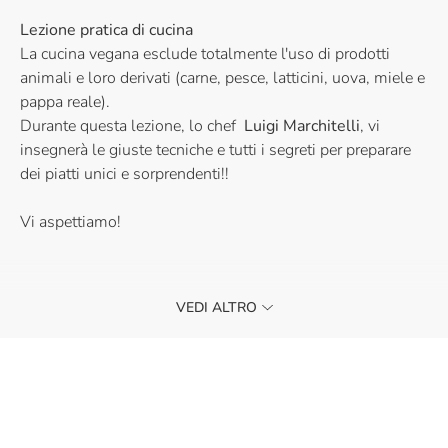
Lezione pratica di cucina
La cucina vegana esclude totalmente l'uso di prodotti
animali e loro derivati (carne, pesce, latticini, uova, miele e
pappa reale).
Durante questa lezione, lo chef
Luigi Marchitelli
, vi
insegnerà le giuste tecniche e tutti i segreti per preparare
dei piatti unici e sorprendenti!!
Vi aspettiamo!
La partecipazione ai nostri corsi è riservata ad un
VEDI ALTRO
pubblico maggiorenne.
Se sei interessato a lezioni di cucina per bambini e
ragazzi, visita la nostra categoria
Corsi per bambini