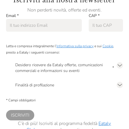
Iscriviti alla nostra newsletter
Non perderti novità, offerte ed eventi.
Email
*
CAP
*
Letta e compresa integralmente l’
Informativa sulla privacy
e sui
Cookie
,
presto a Eataly i seguenti consensi:
Desidero ricevere da Eataly offerte, comunicazioni
*
commerciali e informazioni su eventi
Presto a Eataly il mio consenso per le attività di marketing descritte al
punto
2.F dell’Informativa sulla Privacy
Finalità di profilazione
Presto a Eataly il consenso per trattare i miei dati per finalità di profilazione
descritte al
punto 2.E dell’Informativa sulla Privacy
, nonché per propormi
* Campi obbligatori
comunicazioni commerciali personalizzate, in caso di consenso prestato ai
sensi del precedente punto 1.
ISCRIVITI
C’è di più! Iscriviti al programma fedeltà
Eataly