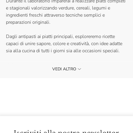
Durante il laboratorio imparerai a realizzare piatti completi
e stagionali valorizzando verdure, cereali, legumi e
ingredienti freschi attraverso tecniche semplici e
preparazioni originali.
Dagli antipasti ai piatti principali, esploreremo ricette
capaci di unire sapore, colore e creatività, con idee adatte
sia alla cucina di tutti i giorni sia alle occasioni speciali.
Un'esperienza pratica dedicata a chi desidera avvicinarsi
VEDI ALTRO
alla cucina vegetariana o trovare nuovi spunti per portare
in tavola piatti genuini, sfiziosi e sorprendenti!
Ti aspettiamo con il grembiule!
Per informazioni scrivere a eatalypiacenza@eataly.it
La partecipazione ai nostri corsi è riservata ad un
pubblico maggiorenne.