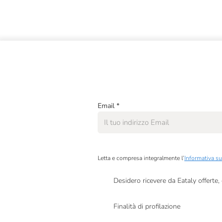
Email
*
Letta e compresa integralmente l’
Informativa su
Desidero ricevere da Eataly offerte
Presto a Eataly il mio consenso per le attivit
Finalità di profilazione
Presto a Eataly il consenso per trattare i miei 