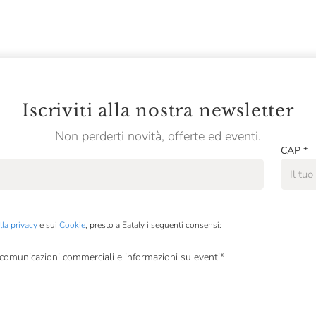
Iscriviti alla nostra newsletter
Non perderti novità, offerte ed eventi.
CAP
*
lla privacy
e sui
Cookie
, presto a Eataly i seguenti consensi:
, comunicazioni commerciali e informazioni su eventi
*
à di marketing descritte al
punto 2.F dell’Informativa sulla Privacy
dati per finalità di profilazione descritte al
punto 2.E dell’Informativa sulla Privacy
, nonché p