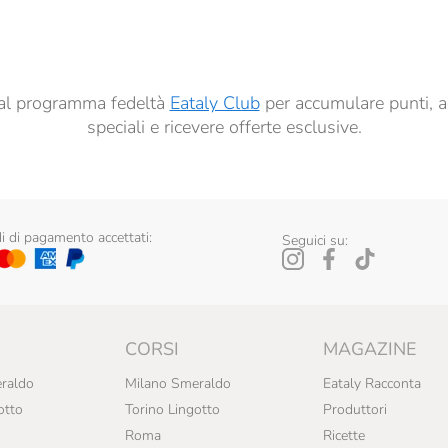
ai sensi del precedente punto 1.
ti al programma fedeltà
Eataly Club
per accumulare punti, a
speciali e ricevere offerte esclusive.
 di pagamento accettati:
Seguici su:
CORSI
MAGAZINE
raldo
Milano Smeraldo
Eataly Racconta
otto
Torino Lingotto
Produttori
Roma
Ricette