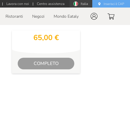
|
Lavora con noi
|
Centro assistenza
Italia
Inserisci il CAP
Ristoranti
Negozi
Mondo Eataly
65,00 €
COMPLETO