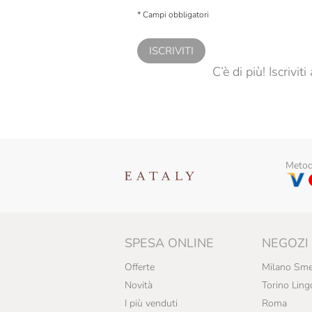
personalizzate, in caso di consenso prestato 
* Campi obbligatori
ISCRIVITI
C’è di più! Iscrivi
Metodi
SPESA ONLINE
NEGOZI
Offerte
Milano Sme
Novità
Torino Ling
I più venduti
Roma