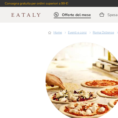
Consegna gratuita per ordini superiori a 99 €!
Offerte del mese
Spesa 
Home
Eventi e corsi
Roma Ostiense