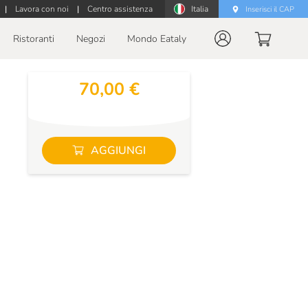
|
Lavora con noi
|
Centro assistenza
Italia
Inserisci il CAP
Ristoranti
Negozi
Mondo Eataly
70,00 €
AGGIUNGI