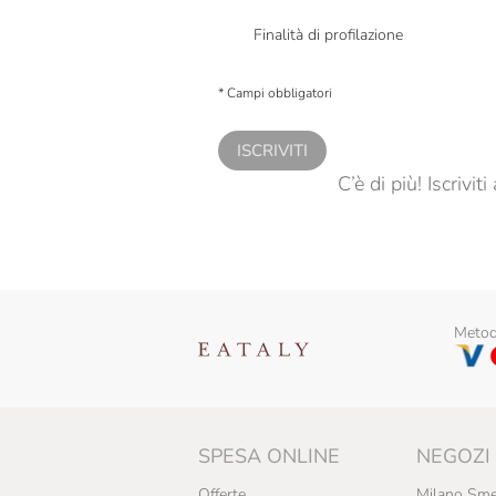
Presto a Eataly il mio consenso per le attivit
Finalità di profilazione
Presto a Eataly il consenso per trattare i miei 
personalizzate, in caso di consenso prestato 
* Campi obbligatori
ISCRIVITI
C’è di più! Iscrivi
Metodi
SPESA ONLINE
NEGOZI
Offerte
Milano Sme