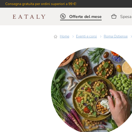
Consegna gratuita per ordini superiori a 99 €!
Offerte del mese
Spesa 
Home
Eventi e corsi
Roma Ostiense