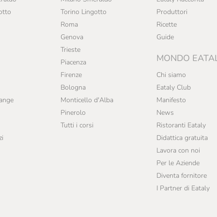
otto
Torino Lingotto
Produttori
Roma
Ricette
Genova
Guide
Trieste
MONDO EATA
Piacenza
Firenze
Chi siamo
Bologna
Eataly Club
range
Monticello d'Alba
Manifesto
Pinerolo
News
Tutti i corsi
Ristoranti Eataly
zi
Didattica gratuita
Lavora con noi
Per le Aziende
Diventa fornitore
I Partner di Eataly