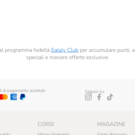
à di marketing descritte al
punto 2.F dell’Informativa sulla Privacy
dati per finalità di profilazione descritte al
punto 2.E dell’Informativa sulla Privacy
, nonché p
ai sensi del precedente punto 1.
ti al programma fedeltà
Eataly Club
per accumulare punti, a
speciali e ricevere offerte esclusive.
 di pagamento accettati:
Seguici su:
CORSI
MAGAZINE
raldo
Milano Smeraldo
Eataly Racconta