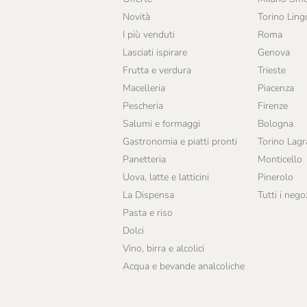
Novità
Torino Ling
I più venduti
Roma
Lasciati ispirare
Genova
Frutta e verdura
Trieste
Macelleria
Piacenza
Pescheria
Firenze
Salumi e formaggi
Bologna
Gastronomia e piatti pronti
Torino Lag
Panetteria
Monticello
Uova, latte e latticini
Pinerolo
La Dispensa
Tutti i nego
Pasta e riso
Dolci
Vino, birra e alcolici
Acqua e bevande analcoliche