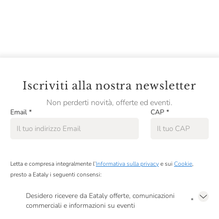
gli sfiziosi dessert che lo chef proporrà!
Ogni postazione è studiata per accogliere 2 partecipanti.
Ad ogni partecipante sarà fornito un grembiule, un
ricettario, un attestato di partecipazione ed il materiale
didattico di Slow Food.
Il programma del corso:
Iscriviti alla nostra newsletter
1 Lezione – La pasticceria salata
2 Lezione – La pasta sfoglia
Non perderti novità, offerte ed eventi.
Email
*
CAP
*
3 Lezione – Il cioccolato
Le lezioni si svolgeranno una volta a settimana, lo
stesso giorno.
Letta e compresa integralmente l’
Informativa sulla privacy
e sui
Cookie
,
presto a Eataly i seguenti consensi:
Per motivi logistici non è possibile richiedere il recupero
delle lezioni perse.
Desidero ricevere da Eataly offerte, comunicazioni
*
commerciali e informazioni su eventi
Presto a Eataly il mio consenso per le attività di marketing descritte al
punto