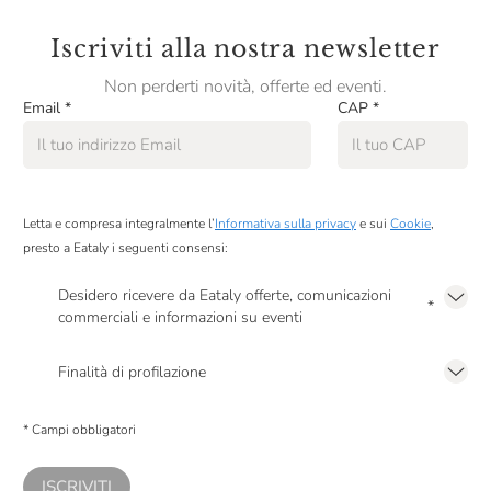
Iscriviti alla nostra newsletter
Non perderti novità, offerte ed eventi.
Email
*
CAP
*
Letta e compresa integralmente l’
Informativa sulla privacy
e sui
Cookie
,
presto a Eataly i seguenti consensi:
Desidero ricevere da Eataly offerte, comunicazioni
*
commerciali e informazioni su eventi
Presto a Eataly il mio consenso per le attività di marketing descritte al
punto
2.F dell’Informativa sulla Privacy
Finalità di profilazione
Presto a Eataly il consenso per trattare i miei dati per finalità di profilazione
descritte al
punto 2.E dell’Informativa sulla Privacy
, nonché per propormi
* Campi obbligatori
comunicazioni commerciali personalizzate, in caso di consenso prestato ai
sensi del precedente punto 1.
ISCRIVITI