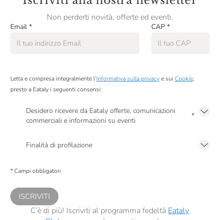
Iscriviti alla nostra newsletter
Non perderti novità, offerte ed eventi.
Email
*
CAP
*
Letta e compresa integralmente l’
Informativa sulla privacy
e sui
Cookie
,
presto a Eataly i seguenti consensi:
Desidero ricevere da Eataly offerte, comunicazioni
*
commerciali e informazioni su eventi
Presto a Eataly il mio consenso per le attività di marketing descritte al
punto
2.F dell’Informativa sulla Privacy
Finalità di profilazione
Presto a Eataly il consenso per trattare i miei dati per finalità di profilazione
descritte al
punto 2.E dell’Informativa sulla Privacy
, nonché per propormi
* Campi obbligatori
comunicazioni commerciali personalizzate, in caso di consenso prestato ai
sensi del precedente punto 1.
ISCRIVITI
C’è di più! Iscriviti al programma fedeltà
Eataly