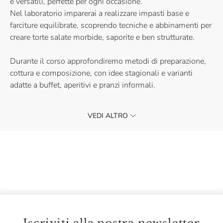
e versatili, perfette per ogni occasione.
Nel laboratorio imparerai a realizzare impasti base e
farciture equilibrate, scoprendo tecniche e abbinamenti per
creare torte salate morbide, saporite e ben strutturate.
Durante il corso approfondiremo metodi di preparazione,
cottura e composizione, con idee stagionali e varianti
adatte a buffet, aperitivi e pranzi informali.
Un’esperienza pratica pensata per chi ama la cucina
VEDI ALTRO
casalinga e desidera arricchire il proprio repertorio con
ricette semplici, creative e sempre apprezzate.
Ti aspettiamo con il grembiule!
Per informazioni scrivere a eatalypiacenza@eataly.it
La partecipazione ai nostri corsi è riservata ad un
pubblico maggiorenne.