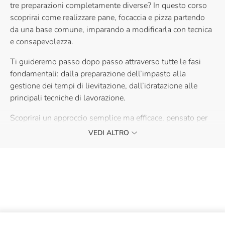
tre preparazioni completamente diverse? In questo corso
scoprirai come realizzare pane, focaccia e pizza partendo
da una base comune, imparando a modificarla con tecnica
e consapevolezza.
Ti guideremo passo dopo passo attraverso tutte le fasi
fondamentali: dalla preparazione dell’impasto alla
gestione dei tempi di lievitazione, dall’idratazione alle
principali tecniche di lavorazione.
Scoprirai un approccio semplice ma efficace, pensato per
ottenere risultati professionali anche a casa. L’obiettivo è
VEDI ALTRO
fornirti strumenti concreti per replicare e personalizzare le
ricette in autonomia, acquisendo sicurezza e metodo.
Un’esperienza ideale sia per chi desidera avvicinarsi al
mondo dei lievitati, sia per chi vuole semplificare e
ottimizzare il proprio modo di lavorare in cucina.
Ti aspettiamo!