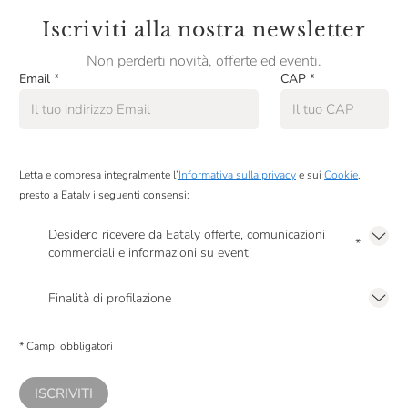
Al grembiule pensaci tu, al resto ci pensiamo noi!
Iscriviti alla nostra newsletter
Non perderti novità, offerte ed eventi.
Email
*
CAP
*
Letta e compresa integralmente l’
Informativa sulla privacy
e sui
Cookie
,
presto a Eataly i seguenti consensi:
Desidero ricevere da Eataly offerte, comunicazioni
*
commerciali e informazioni su eventi
Presto a Eataly il mio consenso per le attività di marketing descritte al
punto
2.F dell’Informativa sulla Privacy
Finalità di profilazione
Presto a Eataly il consenso per trattare i miei dati per finalità di profilazione
descritte al
punto 2.E dell’Informativa sulla Privacy
, nonché per propormi
* Campi obbligatori
comunicazioni commerciali personalizzate, in caso di consenso prestato ai
sensi del precedente punto 1.
ISCRIVITI