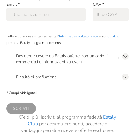
Email
*
CAP
*
Letta e compresa integralmente l’
Informativa sulla privacy
e sui
Cookie
,
presto a Eataly i seguenti consensi:
Desidero ricevere da Eataly offerte, comunicazioni
*
commerciali e informazioni su eventi
Presto a Eataly il mio consenso per le attività di marketing descritte al
punto
2.F dell’Informativa sulla Privacy
Finalità di profilazione
Presto a Eataly il consenso per trattare i miei dati per finalità di profilazione
descritte al
punto 2.E dell’Informativa sulla Privacy
, nonché per propormi
* Campi obbligatori
comunicazioni commerciali personalizzate, in caso di consenso prestato ai
sensi del precedente punto 1.
ISCRIVITI
C’è di più! Iscriviti al programma fedeltà
Eataly
Club
per accumulare punti, accedere a
vantaggi speciali e ricevere offerte esclusive.