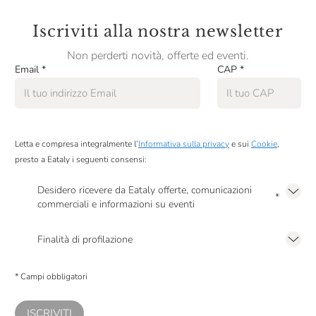
Iscriviti alla nostra newsletter
Non perderti novità, offerte ed eventi.
Email
*
CAP
*
Letta e compresa integralmente l’
Informativa sulla privacy
e sui
Cookie
,
presto a Eataly i seguenti consensi:
Desidero ricevere da Eataly offerte, comunicazioni
*
commerciali e informazioni su eventi
Presto a Eataly il mio consenso per le attività di marketing descritte al
punto
2.F dell’Informativa sulla Privacy
Finalità di profilazione
Presto a Eataly il consenso per trattare i miei dati per finalità di profilazione
descritte al
punto 2.E dell’Informativa sulla Privacy
, nonché per propormi
* Campi obbligatori
comunicazioni commerciali personalizzate, in caso di consenso prestato ai
sensi del precedente punto 1.
ISCRIVITI