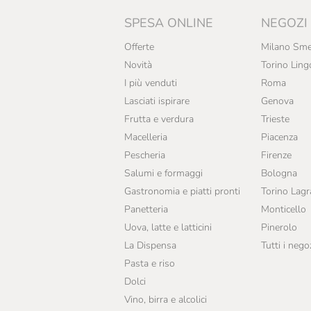
SPESA ONLINE
NEGOZI
Offerte
Milano Sme
Novità
Torino Ling
I più venduti
Roma
Lasciati ispirare
Genova
Frutta e verdura
Trieste
Macelleria
Piacenza
Pescheria
Firenze
Salumi e formaggi
Bologna
Gastronomia e piatti pronti
Torino Lag
Panetteria
Monticello
Uova, latte e latticini
Pinerolo
La Dispensa
Tutti i nego
Pasta e riso
Dolci
Vino, birra e alcolici