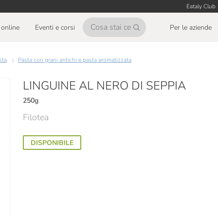
Eataly Club
online
Eventi e corsi
Per le aziende
asta
Pasta con grani antichi e pasta aromatizzata
LINGUINE AL NERO DI SEPPIA
250g
Filotea
DISPONIBILE