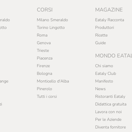
CORSI
MAGAZINE
raldo
Milano Smeraldo
Eataly Racconta
otto
Torino Lingotto
Produttori
Roma
Ricette
Genova
Guide
Trieste
MONDO EATA
Piacenza
Firenze
Chi siamo
Bologna
Eataly Club
range
Monticello d'Alba
Manifesto
Pinerolo
News
Tutti i corsi
Ristoranti Eataly
zi
Didattica gratuita
Lavora con noi
Per le Aziende
Diventa fornitore