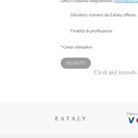
Letta e compresa integralmente l’
Informativa su
Desidero ricevere da Eataly offerte
Presto a Eataly il mio consenso per le attivit
Finalità di profilazione
Presto a Eataly il consenso per trattare i miei 
personalizzate, in caso di consenso prestato 
* Campi obbligatori
ISCRIVITI
C’è di più! Iscrivi
Metodi