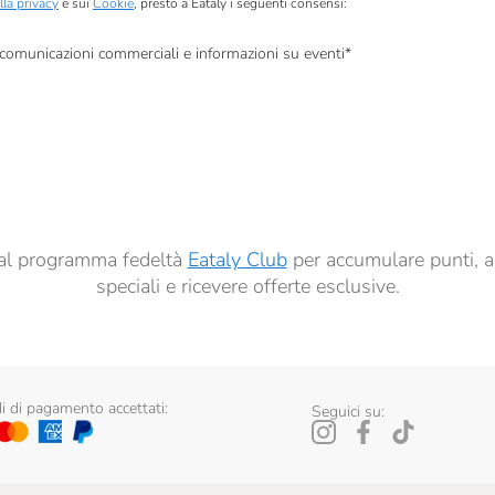
lla privacy
e sui
Cookie
, presto a Eataly i seguenti consensi:
, comunicazioni commerciali e informazioni su eventi
*
à di marketing descritte al
punto 2.F dell’Informativa sulla Privacy
dati per finalità di profilazione descritte al
punto 2.E dell’Informativa sulla Privacy
, nonché p
ai sensi del precedente punto 1.
ti al programma fedeltà
Eataly Club
per accumulare punti, a
speciali e ricevere offerte esclusive.
 di pagamento accettati:
Seguici su: