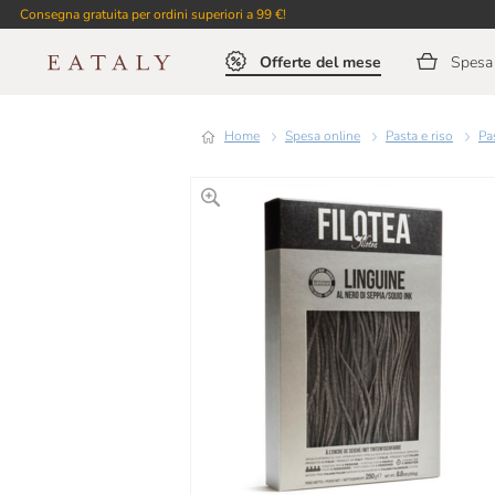
Consegna gratuita per ordini superiori a 99 €!
Offerte del mese
Spesa 
Home
Spesa online
Pasta e riso
P