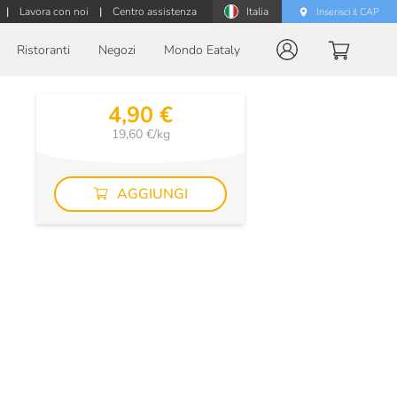
|
Lavora con noi
|
Centro assistenza
Italia
Inserisci il CAP
Ristoranti
Negozi
Mondo Eataly
4,90 €
19,60 €/kg
AGGIUNGI