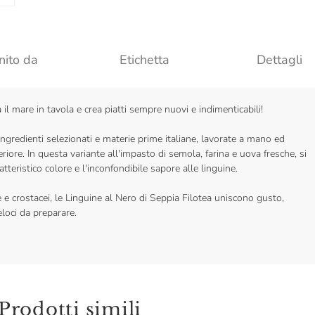
nito da
Etichetta
Dettagli
a il mare in tavola e crea piatti sempre nuovi e indimenticabili!
 ingredienti selezionati e materie prime italiane, lavorate a mano ed
iore. In questa variante all'impasto di semola, farina e uova fresche, si
atteristico colore e l'inconfondibile sapore alle linguine.
 e crostacei, le Linguine al Nero di Seppia Filotea uniscono gusto,
eloci da preparare.
Prodotti simili