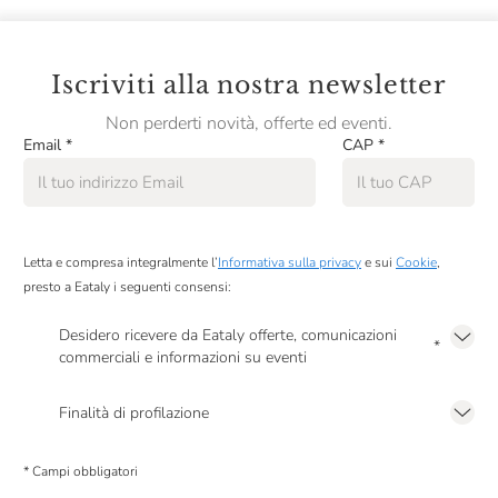
Iscriviti alla nostra newsletter
Non perderti novità, offerte ed eventi.
Email
*
CAP
*
Letta e compresa integralmente l’
Informativa sulla privacy
e sui
Cookie
,
presto a Eataly i seguenti consensi:
Desidero ricevere da Eataly offerte, comunicazioni
*
commerciali e informazioni su eventi
Presto a Eataly il mio consenso per le attività di marketing descritte al
punto
2.F dell’Informativa sulla Privacy
Finalità di profilazione
Presto a Eataly il consenso per trattare i miei dati per finalità di profilazione
descritte al
punto 2.E dell’Informativa sulla Privacy
, nonché per propormi
* Campi obbligatori
comunicazioni commerciali personalizzate, in caso di consenso prestato ai
sensi del precedente punto 1.